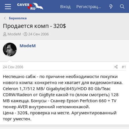
Вход
Регистрация
Барахолка
Продается комп - 320$
А
Д
ModeM
24 Сен 2006
в
а
т
т
ModeM
о
а
р
н
т
а
е
ч
24 Сен 2006
#1
м
а
ы
л
Неспешно сабж - по причине необходимости покупки
а
нового компа: конкретно не хватает для видеомонтажа.
Celeron 1,7/512 MB/ Gigabyte(i845)/HDD 80 Gb/Teac
CDRW/Radeon от GigByte какой-то (влом смотреть) 128
MB кажецца. Бонусы - Сканер Epson Perfction 660 + TV
тюнер AVER внутренний непомнюкакой.
Цена - 320$, проверка на месте. Аргументированный
торг уместен.