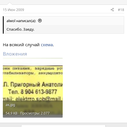
15 Июн 2009
#18
alwol написал(а):
Спасибо. Заеду.
На всякий случай
схема
.
Вложения
ак.jpg
54,9 KB · Просмотры: 2.077