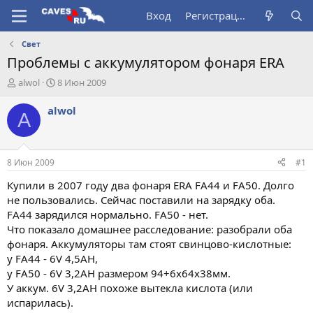
Вход
Регистрация
Свет
Проблемы с аккумулятором фонаря ERA
А
Д
alwol
8 Июн 2009
в
а
т
т
alwol
A
о
а
р
н
т
а
е
ч
8 Июн 2009
#1
м
а
ы
л
Купили в 2007 году два фонаря ERA FA44 и FA50. Долго
а
не пользовались. Сейчас поставили на зарядку оба.
FA44 зарядился нормально. FA50 - нет.
Что показало домашнее расследование: разобрали оба
фонаря. Аккумуляторы там стоят свинцово-кислотные:
у FA44 - 6V 4,5AH,
у FA50 - 6V 3,2AH размером 94+6х64х38мм.
У аккум. 6V 3,2AH похоже вытекла кислота (или
испарилась).