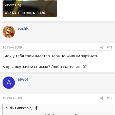
Аккум3.jpg
83,8 KB · Просмотры: 3.186
suslik
10 Июн 2009
#11
Сдох у тебя твой адаптер. Можно живым заряжать.
А крышку зачем снимал? Любознательный?
alwol
A
10 Июн 2009
#12
suslik написал(а):