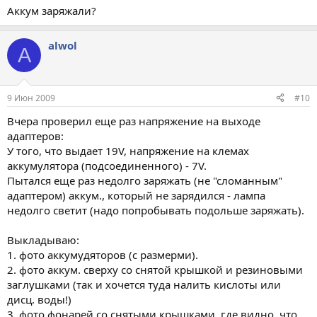
Аккум заряжали?
alwol
A
9 Июн 2009
#10
Вчера проверил еще раз напряжение на выходе
адаптеров:
У того, что выдает 19V, напряжение на клемах
аккумулятора (подсоединенного) - 7V.
Пытался еще раз недолго заряжать (не "сломанным"
адаптером) аккум., который не зарядился - лампа
недолго светит (надо попробывать подольше заряжать).
Выкладываю:
1. фото аккумудяторов (с размерми).
2. фото аккум. сверху со снятой крышкой и резиновыми
заглушками (так и хочется туда налить кислоты или
дисц. воды!)
3. фото фонарей со снятыми крышками, где видно, что