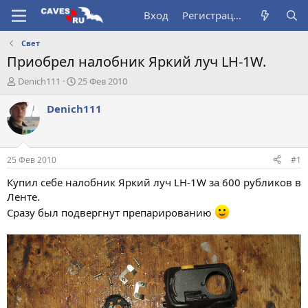
Вход
Регистрация
Свет
Приобрел налобник Яркий луч LH-1W.
А
Д
Denich111
25 Фев 2010
в
а
т
т
Denich111
о
а
р
н
т
а
е
ч
25 Фев 2010
#1
м
а
ы
л
Купил себе налобник Яркий луч LH-1W за 600 рубликов в
а
Ленте.
Сразу был подвергнут препарированию