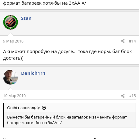
формат батареек хотя-бы на 3хAA =/
Stan
9 Мар 2010
#14
А я может попробую на досуге... тока где норм. бат блок
достать))
Denich111
10 Мар 2010
#15
Onibi написал(а):
Вынести бы батарейный блок на затылок и заменить формат
батареек хотя-бы на 3хAA =/