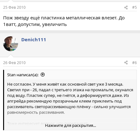
25 Фев 2010
#5
Пож звезду ещё пластинка металлическая влезет. До
1ватт, допустим, увеличить
Denich111
26 Фев 2010
#6
Stan написал(а):
Не согласен. У меня живёт как основной свет уже 3 месяца.
Светил при - 26, падал с третьего этажа на промальпе, окунался
под воду. Пластик супер, не гнётся, а деформируется даже. Из
апгрейда рекомендую прозрачным клеем приклеить под
рассеиватель светорассеивающую плёнку - сильно улучшится
равномерность рассеивания.
Тоже интересует вопрос, что перепаивать.
Нажмите для раскрытия...
Аффтар, яркость сильно выросла? У меня почти незаметно:_(