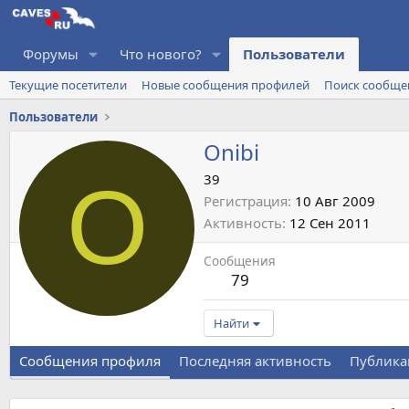
Форумы
Что нового?
Пользователи
Текущие посетители
Новые сообщения профилей
Поиск сообще
Пользователи
Onibi
O
39
Регистрация
10 Авг 2009
Активность
12 Сен 2011
Сообщения
79
Найти
Сообщения профиля
Последняя активность
Публика