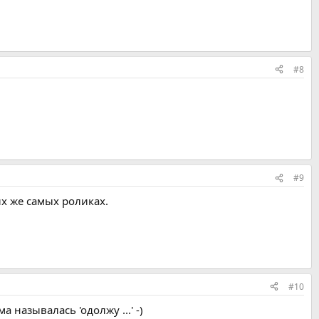
#8
#9
их же самых роликах.
#10
называлась 'одолжу ...' -)