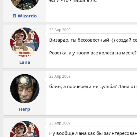
если что - пиши в ЛС
El Wizardo
23 Апр 2009
Визардо, ты бессовестный -)) создай се
Розетка, а у твоих все колеса на мест
Lana
23 Апр 2009
блин, а поочереди не сульба? Лана от
Негр
23 Апр 2009
Ну вообще Лана как бы заинтересована