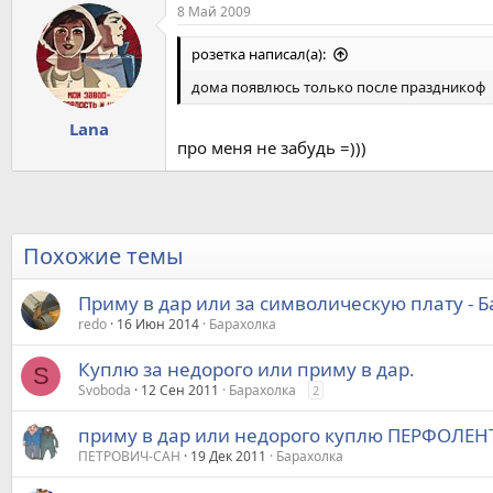
8 Май 2009
розетка написал(а):
дома появлюсь только после праздникоф
Lana
про меня не забудь =)))
Похожие темы
Приму в дар или за символическую плату - Б
redo
16 Июн 2014
Барахолка
Куплю за недорого или приму в дар.
S
Svoboda
12 Сен 2011
Барахолка
2
приму в дар или недорого куплю ПЕРФОЛЕН
ПЕТРОВИЧ-САН
19 Дек 2011
Барахолка