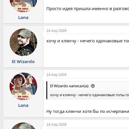
Просто идея пришла именно в разговор
Lana
24 Апр 2009
хочу и клянчу - нечего одинаковые т
El Wizardo
24 Апр 2009
El Wizardo написал(а):
хочу и клянчу - нечего одинаковые топы 
Lana
Ну тогда клянчи хотя бы по исчерпан
24 Апр 2009