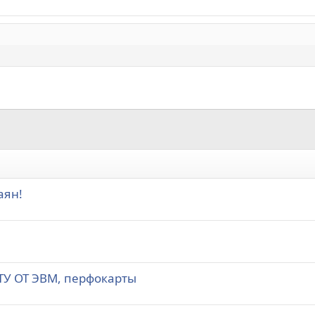
аян!
ТУ ОТ ЭВМ, перфокарты