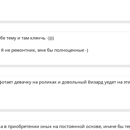
бе тему и там клянчь -))))
е? Я не ремонтник, мне бы полноценные -)
фотает девачку на роликах и довольный Визард уедет на эт
 в приобретении оных на постоянной основе, иначе бы тема 