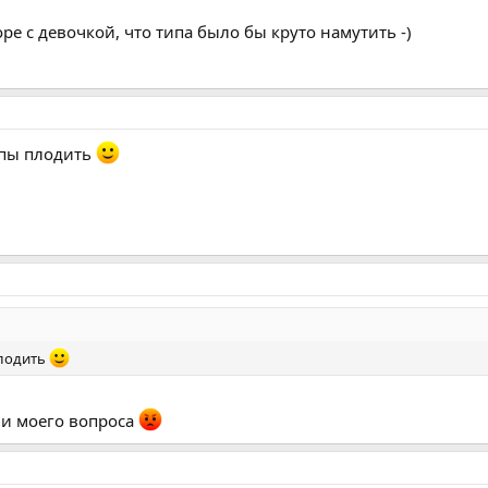
е с девочкой, что типа было бы круто намутить -)
опы плодить
плодить
ии моего вопроса