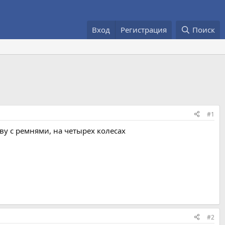
Вход
Регистрация
Поиск
#1
у с ремнями, на четырех колесах
#2