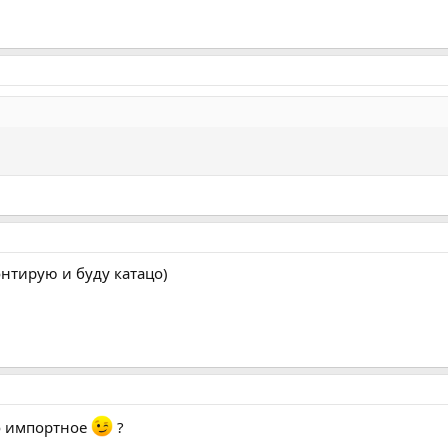
онтирую и буду катацо)
о импортное
?