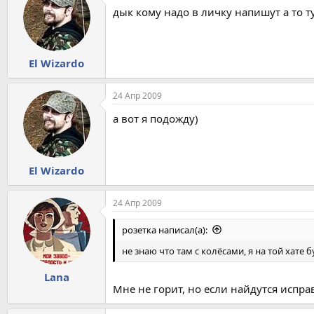
дык кому надо в личку напишут а то ту
El Wizardo
24 Апр 2009
а вот я подожду)
El Wizardo
24 Апр 2009
розетка написал(а):
не знаю что там с колёсами, я на той хате
Lana
Мне не горит, но если найдутся исправ