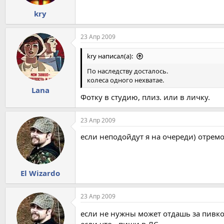
kry
23 Апр 2009
kry написал(а):
По наследству досталось.
колеса одного нехватае.
Lana
Фотку в студию, плиз. или в личку.
23 Апр 2009
если неподойдут я на очереди) отрем
El Wizardo
23 Апр 2009
если не нужны может отдашь за пивк