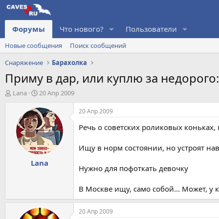
Форумы
Что нового?
Пользователи
Новые сообщения
Поиск сообщений
Снаряжение
Барахолка
Приму в дар, или куплю за недорого: 
А
Д
Lana
20 Апр 2009
в
а
т
т
20 Апр 2009
о
а
Речь о советских роликовых коньках,
р
н
т
а
е
ч
Ищу в норм состоянии, но устроят на
м
а
Lana
ы
л
Нужно для пофоткать девочку
а
В Москве ищу, само собой... Может, у к
20 Апр 2009