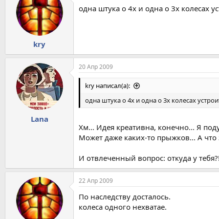
одна штука о 4х и одна о 3х колесах у
kry
20 Апр 2009
kry написал(а):
одна штука о 4х и одна о 3х колесах устрои
Lana
Хм... Идея креативна, конечно... Я п
Может даже каких-то прыжков... А что 
И отвлеченный вопрос: откуда у тебя?! 
22 Апр 2009
По наследству досталось.
колеса одного нехватае.