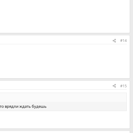
#14
#15
 что врядли ждать будешь