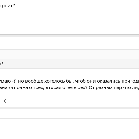
строит?
т?
одумаю -)) но вообще хотелось бы, чтоб они оказались приго
значит одна о трех, вторая о четырех? От разных пар что ли
-))