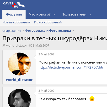
Форумы
Что нового?
Пользователи
Новые сообщения
Поиск сообщений
Снаряжение
Фотосъемка и Фототехника
Призраки в тесных шкуродёрах Ник
А
Д
world_dictator
3 Май 2007
в
а
т
т
3 Май 2007
о
а
Фотографии из Никит с пояснениями 
р
н
т
а
http://dictu.livejournal.com/172757.html
е
ч
м
а
world_dictator
ы
л
а
3 Май 2007
Сам когда-то так баловался..