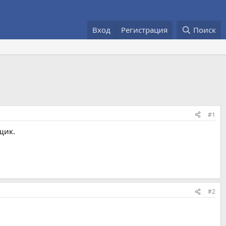
Вход
Регистрация
Поиск
#1
щик.
#2