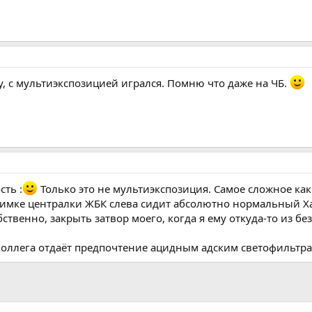
, с мультиэкспозицией игрался. Помню что даже на ЧБ.
сть :
Только это не мультиэкспозиция. Самое сложное как 
нимке централки ЖБК слева сидит абсолютно нормальный Хар
ственно, закрыть затвор моего, когда я ему откуда-то из бе
о коллега отдаёт предпочтение ацидным адским светофильтр