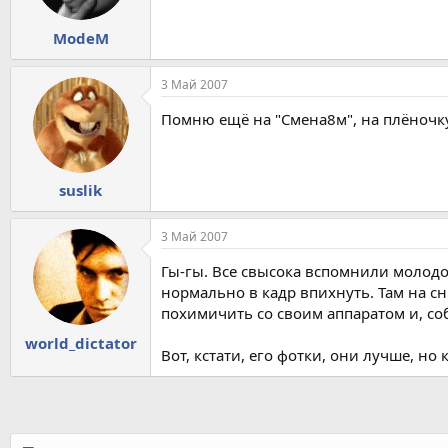
ModeM
3 Май 2007
Помню ещё на "Смена8м", на плёночку
suslik
3 Май 2007
Гы-гы. Все свысока вспомнили молодо
нормально в кадр впихнуть. Там на с
похимичить со своим аппаратом и, соб
world_dictator
Вот, кстати, его фотки, они лучше, н