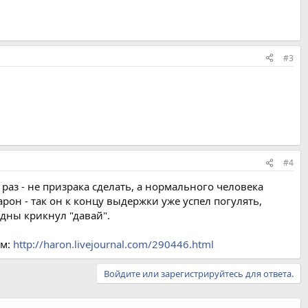
#3
#4
раз - не призрака сделать, а нормального человека
он - так он к концу выдержки уже успел погулять,
здны крикнул "давай".
ам:
http://haron.livejournal.com/290446.html
Войдите или зарегистрируйтесь для ответа.