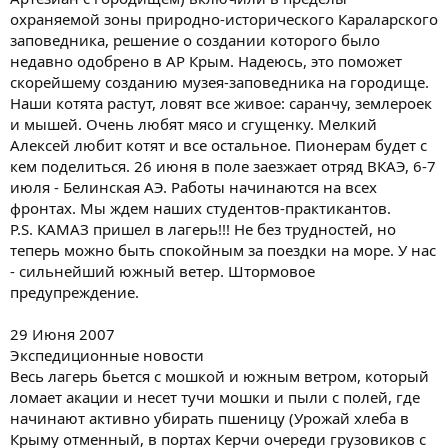
охраняемой зоны природно-исторического Караларского
заповедника, решение о создании которого было
недавно одобрено в АР Крым. Надеюсь, это поможет
скорейшему созданию музея-заповедника на городище.
Наши котята растут, ловят все живое: саранчу, землероек
и мышей. Очень любят мясо и сгущенку. Мелкий
Алексей любит котят и все остальное. Пионерам будет с
кем поделиться. 26 июня в поле заезжает отряд ВКАЭ, 6-7
июля - Белинская АЭ. Работы начинаются на всех
фронтах. Мы ждем наших студентов-практикантов.
P.S. КАМАЗ пришел в лагерь!!! Не без трудностей, но
теперь можно быть спокойным за поездки на море. У нас
- сильнейший южный ветер. Штормовое
предупреждение.
29 Июня 2007
Экспедиционные новости
Весь лагерь бьется с мошкой и южным ветром, который
ломает акации и несет тучи мошки и пыли с полей, где
начинают активно убирать пшеницу (Урожай хлеба в
Крыму отменный, в портах Керчи очереди грузовиков с