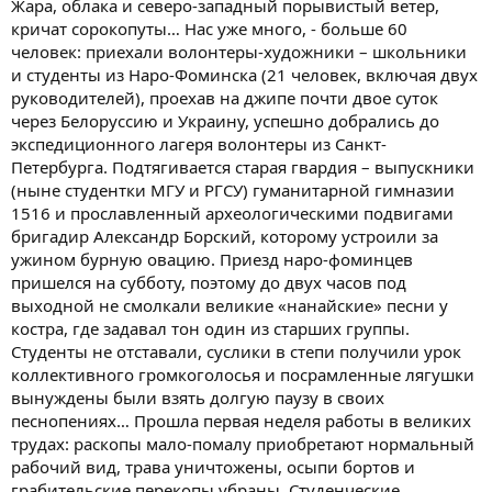
Жара, облака и северо-западный порывистый ветер,
кричат сорокопуты… Нас уже много, - больше 60
человек: приехали волонтеры-художники – школьники
и студенты из Наро-Фоминска (21 человек, включая двух
руководителей), проехав на джипе почти двое суток
через Белоруссию и Украину, успешно добрались до
экспедиционного лагеря волонтеры из Санкт-
Петербурга. Подтягивается старая гвардия – выпускники
(ныне студентки МГУ и РГСУ) гуманитарной гимназии
1516 и прославленный археологическими подвигами
бригадир Александр Борский, которому устроили за
ужином бурную овацию. Приезд наро-фоминцев
пришелся на субботу, поэтому до двух часов под
выходной не смолкали великие «нанайские» песни у
костра, где задавал тон один из старших группы.
Студенты не отставали, суслики в степи получили урок
коллективного громкоголосья и посрамленные лягушки
вынуждены были взять долгую паузу в своих
песнопениях… Прошла первая неделя работы в великих
трудах: раскопы мало-помалу приобретают нормальный
рабочий вид, трава уничтожены, осыпи бортов и
грабительские перекопы убраны. Студенческие