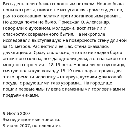
Весь день шли облака сплошным потоком. Ночью была
попытка грозы, никого не испугавшая кроме студентов,
рьяно окопавших палатки противотанковыми рвами …
Но дождя почти не было. Приезжал О. Александр.
Говорили о духовном, молодежи, воспитании и
опасностях современного бытия. На некрополе
исследовали выступавшую на поверхность стену длиной
за 15 метров. Расчистили ее фас. Стена оказалась
двухлицевой. Сразу стало ясно, что это не кладка борта
античного склепа, всегда однолицевая, а стена какого-то
мощного строения – 18-19 века. Нашли литую пуговицу,
смятую польскую кокарду 18-19 века, характерную для
этого времени черепицу-«татарку», кусочки фаянсовой
посуды с радующими глаз узорами… На городище
пошли первые ямы IV века с каменными горловинами и
предъямниками.
9 Июля 2007
Экспедиционные новости.
9 июля 2007, понедельник