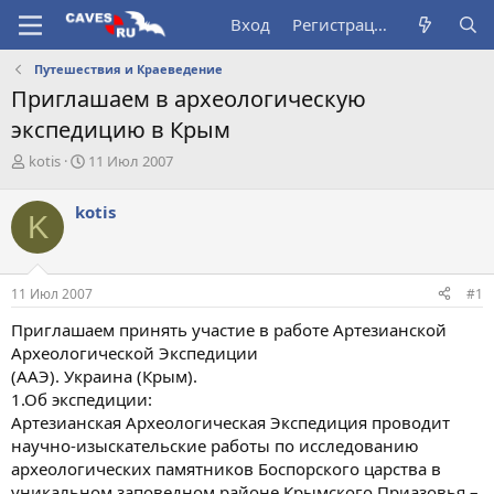
Вход
Регистрация
Путешествия и Краеведение
Приглашаем в археологическую
экспедицию в Крым
А
Д
kotis
11 Июл 2007
в
а
т
т
kotis
K
о
а
р
н
т
а
е
ч
11 Июл 2007
#1
м
а
ы
л
Приглашаем принять участие в работе Артезианской
а
Археологической Экспедиции
(ААЭ). Украина (Крым).
1.Об экспедиции:
Артезианская Археологическая Экспедиция проводит
научно-изыскательские работы по исследованию
археологических памятников Боспорского царства в
уникальном заповедном районе Крымского Приазовья –