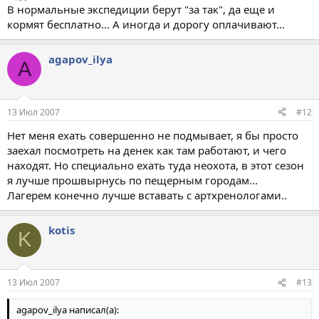
В нормальные экспедиции берут "за так", да еще и
кормят бесплатно... А иногда и дорогу оплачивают...
agapov_ilya
A
13 Июл 2007
#12
Нет меня ехать совершенно не подмывает, я бы просто
заехал посмотреть на денек как там работают, и чего
находят. Но специально ехать туда неохота, в этот сезон
я лучше прошвырнусь по пещерным городам...
Лагерем конечно лучше вставать с артхренологами..
kotis
K
13 Июл 2007
#13
agapov_ilya написал(а):