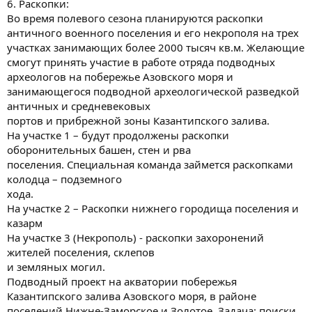
6. Раскопки:
Во время полевого сезона планируются раскопки
античного военного поселения и его некрополя на трех
участках занимающих более 2000 тысяч кв.м. Желающие
смогут принять участие в работе отряда подводных
археологов на побережье Азовского моря и
занимающегося подводной археологической разведкой
античных и средневековых
портов и прибрежной зоны Казантипского залива.
На участке 1 – будут продолжены раскопки
оборонительных башен, стен и рва
поселения. Специальная команда займется раскопками
колодца – подземного
хода.
На участке 2 – Раскопки нижнего городища поселения и
казарм
На участке 3 (Некрополь) - раскопки захоронений
жителей поселения, склепов
и земляных могил.
Подводный проект на акватории побережья
Казантипского залива Азовского моря, в районе
поселений Нижне-Заморское и Золотое. Задача: поиски