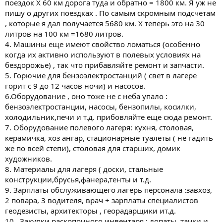
поездок Х 60 км дорога туда и обратно = 1800 км. Я уж не
пишу о других поездках . По самым скромным подсчетам
, которые я дал получается 5680 км. Х теперь это на 30
литров на 100 км =1680 литров.
4. Машины еще имеют свойство ломаться (особенно
когда их активно используют в полевых условиях на
бездорожье) , так что прибавляйте ремонт и запчасти.
5. Горючие для бензоэлектростанций ( свет в лагере
горит с 9 до 12 часов ночи) и насосов.
6.Оборудование , оно тоже не с неба упало :
бензоэлектростанции, насосы, бензопилы, косилки,
холодильник,печи и т.д. прибовляйте еще сюда ремонт.
7. Оборудование полевого лагеря: кухня, столовая,
керамичка, хоз ангар, стационарные туалеты ( не гадить
же по всей степи), столовая для старших, домик
художников.
8. Материалы для лагеря ( доски, стальные
конструкции,брусья,фанера,тенты и т.д.
9. Зарплаты обслуживающего лагерь персонала :завхоз,
2 повара, 3 водителя, врач + зарплаты специалистов
геодезисты, архитекторы , георадарщики ит.д.
10 . Закупки раскопочного инвентаря : лопаты, тачки и