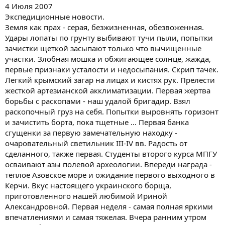
4 Июля 2007
Экспедиционные новости.
Земля как прах - серая, безжизненная, обезвоженная.
Удары лопаты по грунту выбивают тучи пыли, попытки
зачистки щеткой засыпают только что вычищенные
участки. Злобная мошка и обжигающее солнце, жажда,
первые признаки усталости и недосыпания. Скрип тачек.
Легкий крымский загар на лицах и кистях рук. Прелести
жесткой артезианской акклиматизации. Первая жертва
борьбы с раскопами - наш удалой бригадир. Взял
раскопочный груз на себя. Попытки выровнять горизонт
и зачистить борта, пока тщетные ... Первая банка
сгущенки за первую замечательную находку -
очаровательный светильник III-IV вв. Радость от
сделанного, также первая. Студенты второго курса МПГУ
осваивают азы полевой археологии. Впереди награда -
теплое Азовское море и ожидание первого выходного в
Керчи. Вкус настоящего украинского борща,
приготовленного нашей любимой Ириной
Александровной. Первая неделя - самая полная яркими
впечатлениями и самая тяжелая. Вчера ранним утром