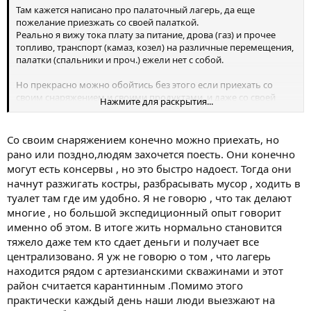
Там кажется написано про палаточный лагерь, да еще
пожелание приезжать со своей палаткой.
Реально я вижу тока плату за питание, дрова (газ) и прочее
топливо, транспорт (камаз, козел) на различные перемещения,
палатки (спальники и проч.) ежели нет с собой.
Но прекрасно можно обойтись без этого если приехать со
своим снаряжением и своими продуктами, и даже со своей
Нажмите для раскрытия...
газовой горелкой.
Со своим снаряжением конечно можно приехать, но
рано или поздно,людям захочется поесть. Они конечно
могут есть консервы , но это быстро надоест. Тогда они
начнут разжигать костры, разбрасывать мусор , ходить в
туалет там где им удобно. Я не говорю , что так делают
многие , но большой экспедиционный опыт говорит
именно об этом. В итоге жить нормально становится
тяжело даже тем кто сдает деньги и получает все
централизовано. Я уж не говорю о том , что лагерь
находится рядом с артезианскими скважинами и этот
район считается карантинным .Помимо этого
практически каждый день наши люди выезжают на