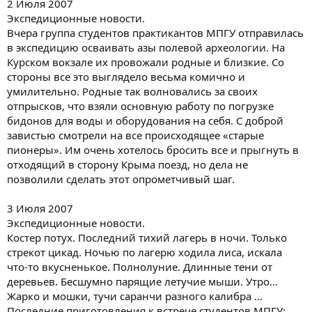
2 Июля 2007
Экспедиционные новости.
Вчера группа студентов практикантов МПГУ отправилась
в экспедицию осваивать азы полевой археологии. На
Курском вокзале их провожали родные и близкие. Со
стороны все это выглядело весьма комично и
умилительно. Родные так волновались за своих
отпрысков, что взяли основную работу по погрузке
бидонов для воды и оборудования на себя. С доброй
завистью смотрели на все происходящее «старые
пионеры». Им очень хотелось бросить все и прыгнуть в
отходящий в сторону Крыма поезд, но дела не
позволили сделать этот опрометчивый шаг.
3 Июля 2007
Экспедиционные новости.
Костер потух. Последний тихий лагерь в ночи. Только
стрекот цикад. Ночью по лагерю ходила лиса, искала
что-то вкусненькое. Полнолуние. Длинные тени от
деревьев. Бесшумно парящие летучие мыши. Утро…
Жарко и мошки, тучи саранчи разного калибра ...
Последние приготовления к встрече студентов МПГУ: