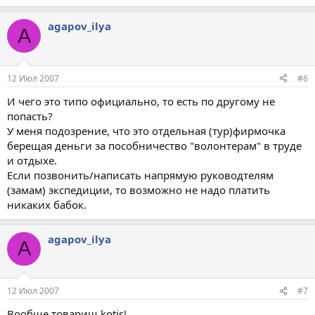
agapov_ilya
A
12 Июл 2007
#6
И чего это типо официально, то есть по другому не
попасть?
У меня подозрение, что это отдельная (тур)фирмочка
берещая деньги за пособничество "волонтерам" в труде
и отдыхе.
Если позвонить/написать напрямую руководтелям
(замам) экспедиции, то возможно не надо платить
никаких бабок.
agapov_ilya
A
12 Июл 2007
#7
Вообще товарищ kotis!