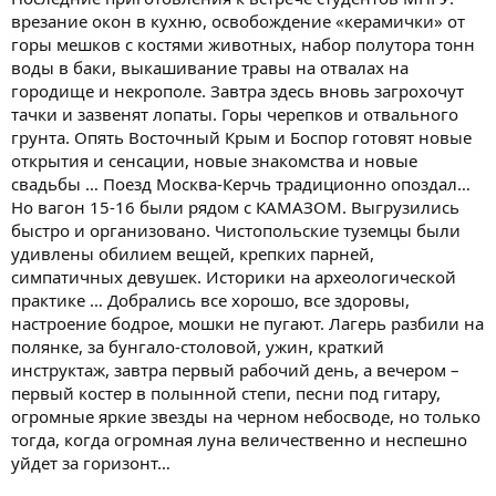
врезание окон в кухню, освобождение «керамички» от
горы мешков с костями животных, набор полутора тонн
воды в баки, выкашивание травы на отвалах на
городище и некрополе. Завтра здесь вновь загрохочут
тачки и зазвенят лопаты. Горы черепков и отвального
грунта. Опять Восточный Крым и Боспор готовят новые
открытия и сенсации, новые знакомства и новые
свадьбы … Поезд Москва-Керчь традиционно опоздал…
Но вагон 15-16 были рядом с КАМАЗОМ. Выгрузились
быстро и организовано. Чистопольские туземцы были
удивлены обилием вещей, крепких парней,
симпатичных девушек. Историки на археологической
практике … Добрались все хорошо, все здоровы,
настроение бодрое, мошки не пугают. Лагерь разбили на
полянке, за бунгало-столовой, ужин, краткий
инструктаж, завтра первый рабочий день, а вечером –
первый костер в полынной степи, песни под гитару,
огромные яркие звезды на черном небосводе, но только
тогда, когда огромная луна величественно и неспешно
уйдет за горизонт…