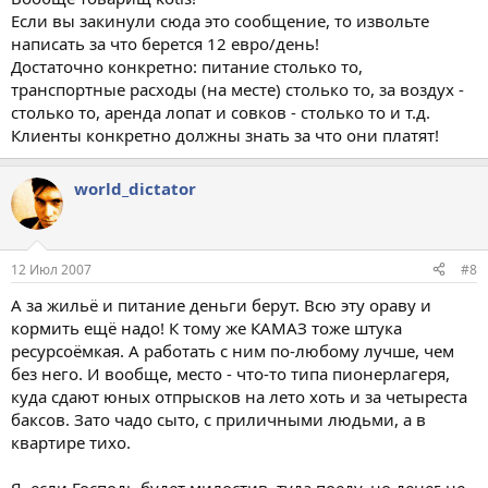
Если вы закинули сюда это сообщение, то извольте
написать за что берется 12 евро/день!
Достаточно конкретно: питание столько то,
транспортные расходы (на месте) столько то, за воздух -
столько то, аренда лопат и совков - столько то и т.д.
Клиенты конкретно должны знать за что они платят!
world_dictator
12 Июл 2007
#8
А за жильё и питание деньги берут. Всю эту ораву и
кормить ещё надо! К тому же КАМАЗ тоже штука
ресурсоёмкая. А работать с ним по-любому лучше, чем
без него. И вообще, место - что-то типа пионерлагеря,
куда сдают юных отпрысков на лето хоть и за четыреста
баксов. Зато чадо сыто, с приличными людьми, а в
квартире тихо.
Я, если Господь будет милостив, туда поеду, но денег не