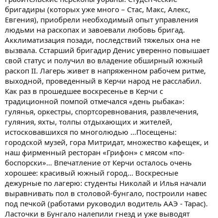
бригадиры (которых уже много – Стас, Макс, Алекс,
Евгения), приобрели необходимый опыт управления
людьми на раскопах и завоевали любовь бригад.
Акклиматизация позади, последствий тяжелых она не
вызвала. Сстарший бригадир Денис уверенно повышает
свой статус и получил во владение обширный южный
раскоп II. Лагерь живет в напряженном рабочем ритме,
выходной, проведенный в Керчи народ не расслабил.
Как раз в прошедшее воскресенье в Керчи с
традиционной помпой отмечался «день рыбака»:
гулянья, оркестры, спортсоревнования, развлечения,
гуляния, яхты, толпы отдыхающих и жителей,
истосковавшихся по многолюдью …Посещены:
городской музей, гора Митридат, множество кафещек, и
наш фирменный ресторан «Грифон» с мясом «по-
боспорски»… Впечатление от Керчи осталось очень
хорошее: красивый южный город… Воскресные
дежурные по лагерю: студенты Николай и Илья начали
выравнивать пол в столовой-бунгало, построили навес
под печкой (работами руководил водитель ААЭ - Тарас).
Ласточки в Бунгало налепили гнезд и уже выводят