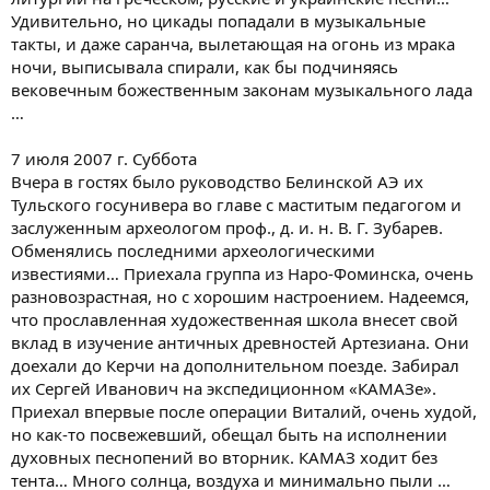
Удивительно, но цикады попадали в музыкальные
такты, и даже саранча, вылетающая на огонь из мрака
ночи, выписывала спирали, как бы подчиняясь
вековечным божественным законам музыкального лада
…
7 июля 2007 г. Суббота
Вчера в гостях было руководство Белинской АЭ их
Тульского госунивера во главе с маститым педагогом и
заслуженным археологом проф., д. и. н. В. Г. Зубарев.
Обменялись последними археологическими
известиями… Приехала группа из Наро-Фоминска, очень
разновозрастная, но с хорошим настроением. Надеемся,
что прославленная художественная школа внесет свой
вклад в изучение античных древностей Артезиана. Они
доехали до Керчи на дополнительном поезде. Забирал
их Сергей Иванович на экспедиционном «КАМАЗе».
Приехал впервые после операции Виталий, очень худой,
но как-то посвежевший, обещал быть на исполнении
духовных песнопений во вторник. КАМАЗ ходит без
тента… Много солнца, воздуха и минимально пыли …