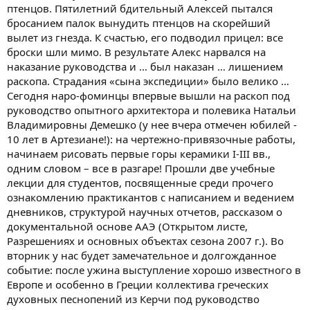
птенцов. Пятилетний бдительный Алексей пытался
бросанием палок вынудить птенцов на скорейший
вылет из гнезда. К счастью, его подводил прицел: все
броски шли мимо. В результате Алекс нарвался на
наказание руководства и … был наказан … лишением
раскопа. Страдания «сына экспедиции» было велико …
Сегодня наро-фоминцы впервые вышли на раскоп под
руководство опытного архитектора и полевика Натальи
Владимировны Демешко (у нее вчера отмечен юбилей -
10 лет в Артезиане!): на чертежно-привязочные работы,
начинаем рисовать первые горы керамики I-III вв.,
одним словом – все в разгаре! Прошли две учебные
лекции для студентов, посвященные среди прочего
ознакомлению практикантов с написанием и ведением
дневников, структурой научных отчетов, рассказом о
документальной основе ААЭ (Открытом листе,
Разрешениях и основных объектах сезона 2007 г.). Во
вторник у нас будет замечательное и долгожданное
событие: после ужина выступление хорошо известного в
Европе и особенно в Греции коллектива греческих
духовных песнопений из Керчи под руководство