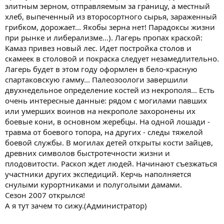
элитным зерном, отправляемым за границу, а местный
хлеб, выпеченный из второсортного сырья, зараженный
грибком, дорожает... Якобы зерна нет! Парадоксы жизни
при рынке и либерализме...). Лагерь пропах краской:
Камаз привез новый лес. Идет постройка столов и
скамеек в столовой и покраска следует незамедлительно.
Лагерь будет в этом году оформлен в бело-красную
спартаковскую гамму... Палеозоологи завершили
двухнедельное определение костей из некрополя... Есть
очень интересные данные: рядом с могилами павших
или умерших воинов на некрополе захоронены их
боевые кони, в основном жеребцы. На одной лошади -
травма от боевого топора, на других - следы тяжелой
боевой службы. В могилах детей открыты кости зайцев,
древних символов быстротечности жизни и
плодовитости. Раскоп ждет людей. Начинают съезжаться
участники других экспедиций. Керчь наполняется
снулыми курортниками и полуголыми дамами.
Сезон 2007 открылся!
А я тут зачем то сижу.(Администратор)