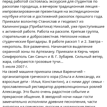
перед работой состоялась экскурсия для студентов по
раскопам городища, а вечером традиционная лекция -
импровизированная презентация на экспедиционном
ноутбуке итогов и достижений раскопок прошлого года.
Приехали волонтер Станислав и геодезист из
Калининграда (Прибалтика) Николай, уже приступившие
к активной работе. Работа на раскопе. Крепкая группа,
старательная и добросовестная. Неплохие новые
студенческие бригадиры. В работе раскоп 1 и 2. Завтра –
некрополь. Все размечено. Начинается выделение
охранной зоны по Артезиану. Приехали в Керчь через
Симферополь Сан Саныч и В. Г. Зубарев. Сильный ветер,
жара, собираются грозовые тучи…
5 июля 2007 г.
На своей машине приехала семья Вареничей –
организаторов греческого хора (Ольга и Александр, их
взрослые дети - Илья, Константин), а с ними друг семьи -
прославленный реставратор дореволюционных роялей
Александр. Это было очень радостное событие и
прекрасное общение. В звездной ночи наши гости
замечательно исполняли древние песнопения, части
литургии на греческом, русские и украинские песни…