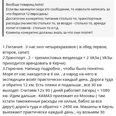
Вообще товарищ kotis!
Если вы закинули сюда это сообщение, то извольте написать за
что берется 12 евро/день!
Достаточно конкретно: питание столько то, транспортные
расходы (на месте) столько то, за воздух - столько то, аренда
лопат и совков - столько то и т.д.
Клиенты конкретно должны знать за что они платят!
1.Питание . У нас оно четырехразовое ( в обед первое,
второе, салат)
2.Транспорт . 2 – трехмостовых вездехода + 2 УАЗа ( УАЗы
приходится арендовать в Керчи)
3.Горючие. Напишу подробно , чтобы было понятно.
Море от нас находится в 6 км. , а народ на него в
экспедиции возят практически каждый день. Дорога туда
и обратно 12 км. Есть пляжи и подальше , все 30 км
выходят. Считаем 12х 90 ( дней работает лагерь) = 1080
км. Идем дальше . КАМАЗ приезжает из Москвы ( там
кстати таможенные расходы не хилые, бабло за все
дерут) дорога туда и обратно = 2400 км. Машины в Керчь
выезжают практически каждый день , ну возьмем 30