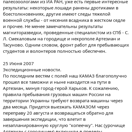
палеозоологами из ИА РАН, уже есть первые интересные
результаты: некоторые лошади ранены дротиками в
боестолкновениях, другие имеют следы тяжелой
военной службы - от несения всадника в жестком седле
и прочее. Не менее замечательны результаты
магниторазведки, проведенные специалистом из СПб - С.
Л. Смекаловым на городище и некрополе Артезиан и
Тасуново. Одним словом, фронт работ для пребывающих
студентов и волонтеров полностью обеспечен.
25 Июня 2007
Экспедиционные новости.
По последним вестям с полей наш КАМАЗ благополучно
прошел все таможни и ныне находится на пути в
Артезиан, минуя город-герой Харьков. К сожалению,
правила пребывания грузовых машин России на
территории Украины требуют возврата машины через
два месяца. Придется выезжать КАМАЗОМ через
переправу 20 августа и возвращаться обратно для
завершения экспедиции, что влетит в
незапланированную круглую "копеечку". Нас (урочище
Артезиан с городищем) включили в пределы