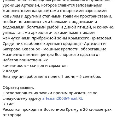
урочище Артезиан, которое славится заповедными
живописными ландшафтами с широкими заросшими
ковылем и другими степными травами пространствами,
необычно извилистыми балками с родниками и
водоемами, богатыми рыбой и дикой птицей, и конечно,
уникальными археологическими памятниками -
жемчужинами прибрежной зоны Крымского Приазовья.
Среди них наиболее крупные городища - Артезиан и
Багерово-Северное - мощные крепости, оберегавшие
жизненно важные центры Боспорского царства от
набегов воинственных
кочевников – скифов и сарматов.
2.Когда:
Экспедиция работает в поле с 1 июня – 5 сентября.
Образец заявки.
После заполнения заявки просим прислать ее по
следующему адресу
artezian2003@mail.RU
3. Где:
Раскопки проходят в Восточном Крыму в 20 километрах
от города