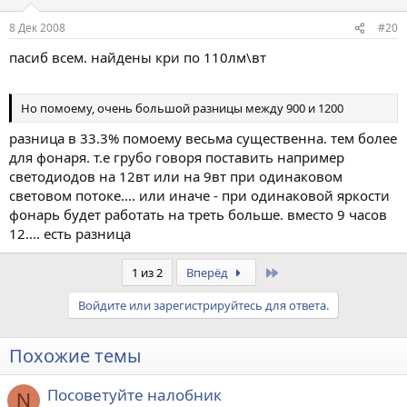
8 Дек 2008
#20
пасиб всем. найдены кри по 110лм\вт
Но помоему, очень большой разницы между 900 и 1200
разница в 33.3% помоему весьма существенна. тем более
для фонаря. т.е грубо говоря поставить например
светодиодов на 12вт или на 9вт при одинаковом
световом потоке.... или иначе - при одинаковой яркости
фонарь будет работать на треть больше. вместо 9 часов
12.... есть разница
Last
1 из 2
Вперёд
Войдите или зарегистрируйтесь для ответа.
Похожие темы
Посоветуйте налобник
N