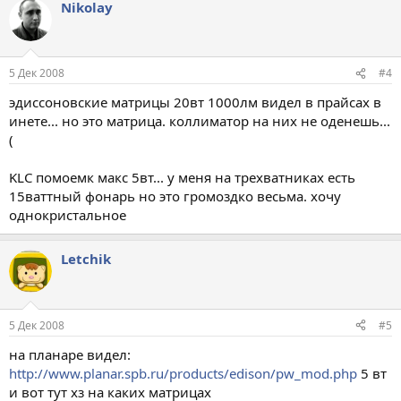
Nikolay
5 Дек 2008
#4
эдиссоновские матрицы 20вт 1000лм видел в прайсах в
инете... но это матрица. коллиматор на них не оденешь...
(
KLC помоемк макс 5вт... у меня на трехватниках есть
15ваттный фонарь но это громоздко весьма. хочу
однокристальное
Letchik
5 Дек 2008
#5
на планаре видел:
http://www.planar.spb.ru/products/edison/pw_mod.php
5 вт
и вот тут хз на каких матрицах