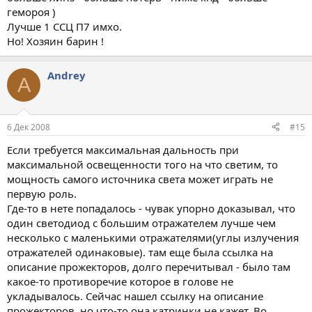
гемороя )
Лучше 1 ССЦ П7 имхо.
Но! Хозяин барин !
Andrey
A
6 Дек 2008
#15
Если требуется максимальная дальность при
максимальной освещенности того на что светим, то
мощность самого источника света может играть не
первую роль.
Где-то в нете попадалось - чувак упорно доказывал, что
один светодиод с большим отражателем лучше чем
несколько с маленькими отражателями(углы излучения
отражателей одинаковые). там еще была ссылка на
описание прожекторов, долго перечитывал - было там
какое-то противоречие которое в голове не
укладывалось. Сейчас нашел ссылку на описание
прожекторов, но что-то она катринки не кажет. Во