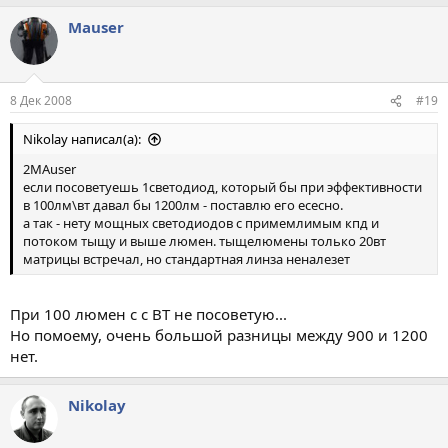
Mauser
8 Дек 2008
#19
Nikolay написал(а):
2MAuser
если посоветуешь 1светодиод, который бы при эффективности
в 100лм\вт давал бы 1200лм - поставлю его есесно.
а так - нету мощных светодиодов с примемлимым кпд и
потоком тыщу и выше люмен. тыщелюмены только 20вт
матрицы встречал, но стандартная линза неналезет
При 100 люмен с с ВТ не посоветую...
Но помоему, очень большой разницы между 900 и 1200
нет.
Nikolay