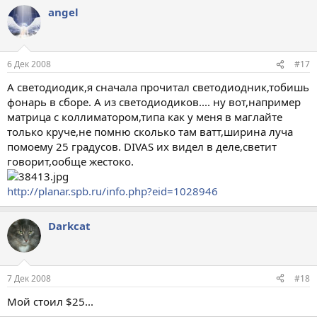
angel
6 Дек 2008
#17
А светодиодик,я сначала прочитал светодиодник,тобишь
фонарь в сборе. А из светодиодиков.... ну вот,например
матрица с коллиматором,типа как у меня в маглайте
только круче,не помню сколько там ватт,ширина луча
помоему 25 градусов. DIVAS их видел в деле,светит
говорит,ообще жестоко.
http://planar.spb.ru/info.php?eid=1028946
Darkcat
7 Дек 2008
#18
Мой стоил $25...