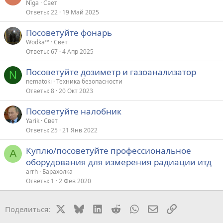
Nïga
Свет
Ответы
22
19 Май 2025
Посоветуйте фонарь
Wodka™
Свет
Ответы
67
4 Апр 2025
Посоветуйте дозиметр и газоанализатор
N
nematoki
Техника безопасности
Ответы
8
20 Окт 2023
Посоветуйте налобник
Yarik
Свет
Ответы
25
21 Янв 2022
Куплю/посоветуйте профессиональное
A
оборудования для измерения радиации итд
arrh
Барахолка
Ответы
1
2 Фев 2020
X
Bluesky
LinkedIn
Reddit
WhatsApp
Электронная поч
Ссылка
Поделиться: