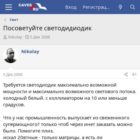
Вход
Регистрация
Свет
Посоветуйте светодидиодик
А
Д
Nikolay
5 Дек 2008
в
а
т
т
Nikolay
о
а
р
н
т
а
е
ч
5 Дек 2008
#1
м
а
ы
л
Требуется светодиодик максимально возможной
а
мощности и максимально возможного светового потока.
холодный белый. с коллиматором на 10 или меньше
градусов.
Что у нас промышленность выпускает из свеженикого
супермощного? только чтоб через инет заказать можно
было. Помогите плиз.
искал 20втные - только матрицы. а есть ли