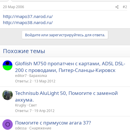
20 Мар 2006
#2
http://mapo37.narod.ru/
http://mapo38.narod.ru/
Войдите или зарегистрируйтесь для ответа.
Похожие темы
Glofiish М750 пропатчен с картами, ADSL DSL-
200 с проводами, Питер-Сланцы-Кировск
editor7
Барахолка
Ответы
2
13 Мар 2012
Technisub AluLight 50, Помогите с заменой
аккума.
Krugliy
Свет
Ответы
7
19 Апр 2012
Помогите с примусом arara 37?
O
odessa
Снаряжение