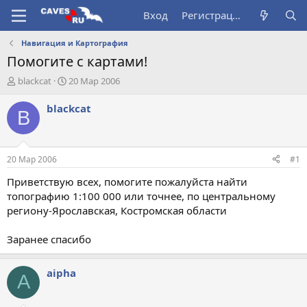
Вход
Регистрация
Навигация и Картография
Помогите с картами!
А
Д
blackcat
20 Мар 2006
в
а
т
т
blackcat
B
о
а
р
н
т
а
е
ч
20 Мар 2006
#1
м
а
ы
л
Приветствую всех, помогите пожалуйста найти
а
топографию 1:100 000 или точнее, по центральному
региону-Ярославская, Костромская области
Заранее спасибо
aipha
A