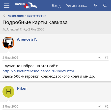
Вход
Регистрация
Навигация и Картография
Подробные карты Кавказа
А
Д
Алексей Г.
2 Янв 2006
в
а
т
т
Алексей Г.
о
а
р
н
т
а
е
ч
2 Янв 2006
#1
м
а
ы
л
Случайно набрел на этот сайт:
а
http://budetinteresno.narod.ru/index.htm
Здесь 500-метровки Краснодарского края и мн др.
Hiker
H
3 Янв 2006
#2