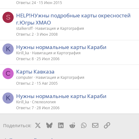
Ответы
24
15 Июн 2015
HELP!НУжны подробные карты окресностей
S
г.Югры ХМАО
stalkeroff
Навигация и Картография
Ответы
2
3 Июн 2008
Нужны нормальные карты Караби
K
Kirill_ka
Навигация и Картография
Ответы
8
25 Июл 2006
Карты Кавказа
C
computer
Навигация и Картография
Ответы
2
15 Авг 2005
Нужны нормальные карты Караби
K
Kirill_ka
Спелеология
Ответы
7
28 Июл 2006
X
Bluesky
LinkedIn
Reddit
WhatsApp
Электронная поч
Ссылка
Поделиться: