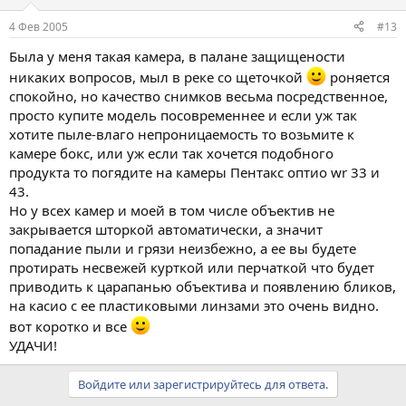
4 Фев 2005
#13
Была у меня такая камера, в палане защищености
никаких вопросов, мыл в реке со щеточкой
роняется
спокойно, но качество снимков весьма посредственное,
просто купите модель посовременнее и если уж так
хотите пыле-влаго непроницаемость то возьмите к
камере бокс, или уж если так хочется подобного
продукта то погядите на камеры Пентакс оптио wr 33 и
43.
Но у всех камер и моей в том числе объектив не
закрывается шторкой автоматически, а значит
попадание пыли и грязи неизбежно, а ее вы будете
протирать несвежей курткой или перчаткой что будет
приводить к царапанью объектива и появлению бликов,
на касио с ее пластиковыми линзами это очень видно.
вот коротко и все
УДАЧИ!
Войдите или зарегистрируйтесь для ответа.