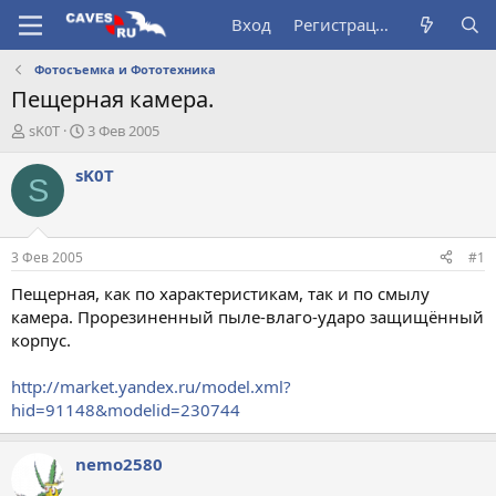
Вход
Регистрация
Фотосъемка и Фототехника
Пещерная камера.
А
Д
sK0T
3 Фев 2005
в
а
т
т
sK0T
S
о
а
р
н
т
а
е
ч
3 Фев 2005
#1
м
а
ы
л
Пещерная, как по характеристикам, так и по смылу
а
камера. Прорезиненный пыле-влаго-ударо защищённый
корпус.
http://market.yandex.ru/model.xml?
hid=91148&modelid=230744
nemo2580