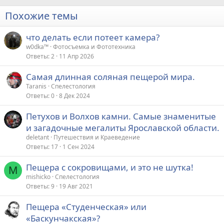
Похожие темы
что делать если потеет камера?
w0dka™
Фотосъемка и Фототехника
Ответы
2
11 Апр 2026
Самая длинная соляная пещерой мира.
Taranis
Спелестология
Ответы
0
8 Дек 2024
Петухов и Волхов камни. Самые знаменитые
и загадочные мегалиты Ярославской области.
deletant
Путешествия и Краеведение
Ответы
17
1 Сен 2024
Пещера с сокровищами, и это не шутка!
M
mishicko
Спелестология
Ответы
9
19 Авг 2021
Пещера «Студенческая» или
«Баскунчакская»?