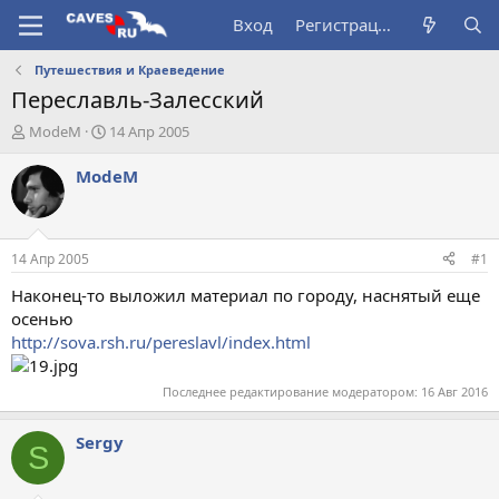
Вход
Регистрация
Путешествия и Краеведение
Переславль-Залесский
А
Д
ModeM
14 Апр 2005
в
а
т
т
ModeM
о
а
р
н
т
а
е
ч
14 Апр 2005
#1
м
а
ы
л
Наконец-то выложил материал по городу, наснятый еще
а
осенью
http://sova.rsh.ru/pereslavl/index.html
Последнее редактирование модератором:
16 Авг 2016
Sergy
S