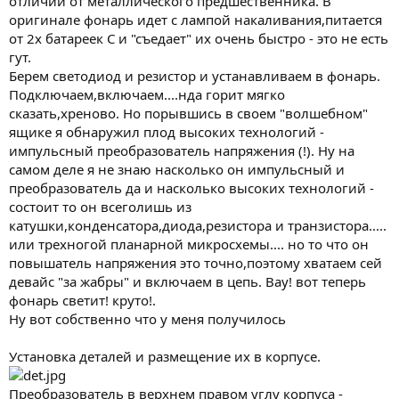
отличии от металлического предшественника. В
оригинале фонарь идет с лампой накаливания,питается
от 2х батареек С и "съедает" их очень быстро - это не есть
гут.
Берем светодиод и резистор и устанавливаем в фонарь.
Подключаем,включаем....нда горит мягко
сказать,хреново. Но порывшись в своем "волшебном"
ящике я обнаружил плод высоких технологий -
импульсный преобразователь напряжения (!). Ну на
самом деле я не знаю насколько он импульсный и
преобразователь да и насколько высоких технологий -
состоит то он всеголишь из
катушки,конденсатора,диода,резистора и транзистора.....
или трехногой планарной микросхемы.... но то что он
повышатель напряжения это точно,поэтому хватаем сей
девайс "за жабры" и включаем в цепь. Вау! вот теперь
фонарь светит! круто!.
Ну вот собственно что у меня получилось
Установка деталей и размещение их в корпусе.
Преобразователь в верхнем правом углу корпуса -