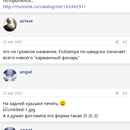
поторопился...
http://molotok.ru/catalog/lot/14244291/
штык
22 Авг 2007
#2
это не громкое название. Ficklampa по-шведски означает
всего-навсего "карманный фонарь"
angel
22 Авг 2007
#3
На задней крышке пячять
А я думал фиглампа это фирма такая ;D ;D ;D
angel