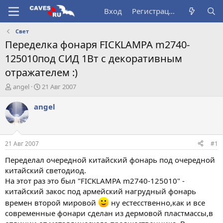
Вход
Регистрация
Свет
Переделка фонаря FICKLAMPA m2740-
125010под СИД 1Вт с декоративным
отражателем :)
А
Д
angel
21 Авг 2007
в
а
т
т
angel
о
а
р
н
т
а
е
ч
21 Авг 2007
#1
м
а
ы
л
Переделал очередной китайский фонарь под очередной
а
китайский светодиод.
На этот раз это был "FICKLAMPA m2740-125010" -
китайский закос под армейский нагрудный фонарь
времен второй мировой
ну естесственно,как и все
современные фонари сделан из дермовой пластмассы,в