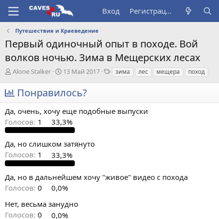
Вход
Регистрация
Путешествия и Краеведение
Первый одиночный опыт в походе. Вой
волков ночью. Зима в Мещерских лесах
А
Д
Т
Alone Stalker
13 Май 2017
зима
лес
мещера
поход
в
а
е
т
т
г
Понравилось?
о
а
и
р
н
Да, очень, хочу еще подобные выпуски
т
а
Голосов:
1
33,3%
е
ч
м
а
ы
л
Да, но слишком затянуто
а
Голосов:
1
33,3%
Да, но в дальнейшем хочу "живое" видео с похода
Голосов:
0
0,0%
Нет, весьма занудно
Голосов:
0
0,0%