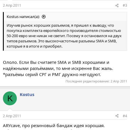
2 Апр 2011
#3
Kostus написал(а):
Изучив рынок хороших разъемов, я пришел к выводу, что
покупка комплекта европейского производителя стоимостью
50-200 евро мне никак не светит. Посему я остановился на двух
типов разъемов. Это высокочастотные разъемы SMA и SMB,
которые я в итоге и приобрел.
Ололо. Если Вы считаете SMA и SMB хорошими и
надёжными разъёмами, то мне искренне Вас жаль.
*разъёмы серий СРГ и РМГ дружно негодуют.
Последнее редактирование:
2 Апр 2011
Kostus
K
2 Апр 2011
#4
ARYсave, про резиновый бандаж идея хорошая.