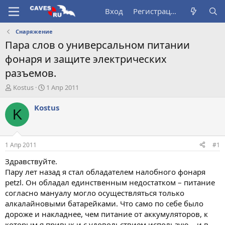
Вход
Регистрация
Снаряжение
Пара слов о универсальном питании
фонаря и защите электрических
разъемов.
А
Д
Kostus
1 Апр 2011
в
а
т
т
Kostus
K
о
а
р
н
т
а
е
ч
1 Апр 2011
#1
м
а
ы
л
Здравствуйте.
а
Пару лет назад я стал обладателем налобного фонаря
petzl. Он обладал единственным недостатком – питание
согласно мануалу могло осуществляться только
алкалайновыми батарейками. Что само по себе было
дороже и накладнее, чем питание от аккумуляторов, к
которым я привык и с удовольствием использую – и в