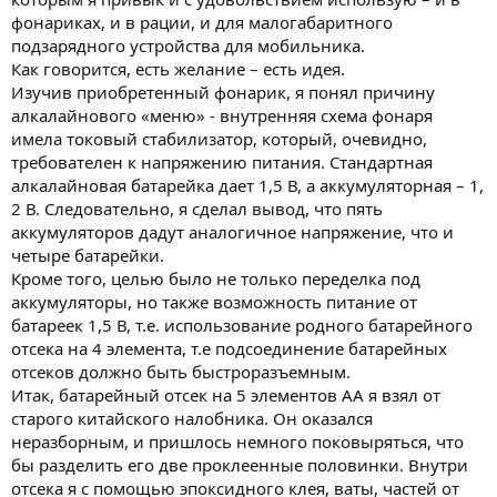
фонариках, и в рации, и для малогабаритного
подзарядного устройства для мобильника.
Как говорится, есть желание – есть идея.
Изучив приобретенный фонарик, я понял причину
алкалайнового «меню» - внутренняя схема фонаря
имела токовый стабилизатор, который, очевидно,
требователен к напряжению питания. Стандартная
алкалайновая батарейка дает 1,5 В, а аккумуляторная – 1,
2 В. Следовательно, я сделал вывод, что пять
аккумуляторов дадут аналогичное напряжение, что и
четыре батарейки.
Кроме того, целью было не только переделка под
аккумуляторы, но также возможность питание от
батареек 1,5 В, т.е. использование родного батарейного
отсека на 4 элемента, т.е подсоединение батарейных
отсеков должно быть быстроразъемным.
Итак, батарейный отсек на 5 элементов АА я взял от
старого китайского налобника. Он оказался
неразборным, и пришлось немного поковыряться, что
бы разделить его две проклеенные половинки. Внутри
отсека я с помощью эпоксидного клея, ваты, частей от