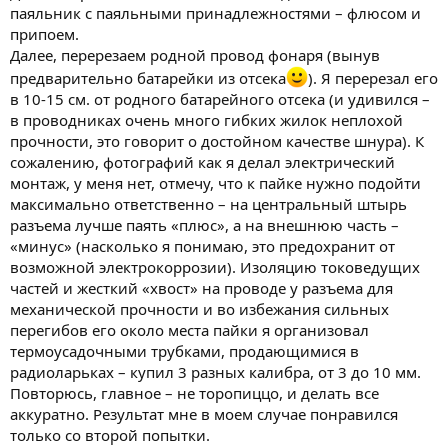
паяльник с паяльными принадлежностями – флюсом и
припоем.
Далее, перерезаем родной провод фонаря (вынув
предварительно батарейки из отсека
). Я перерезал его
в 10-15 см. от родного батарейного отсека (и удивился –
в проводниках очень много гибких жилок неплохой
прочности, это говорит о достойном качестве шнура). К
сожалению, фотографий как я делал электрический
монтаж, у меня нет, отмечу, что к пайке нужно подойти
максимально ответственно – на центральный штырь
разъема лучше паять «плюс», а на внешнюю часть –
«минус» (насколько я понимаю, это предохранит от
возможной электрокоррозии). Изоляцию токоведущих
частей и жесткий «хвост» на проводе у разъема для
механической прочности и во избежания сильных
перегибов его около места пайки я организовал
термоусадочными трубками, продающимися в
радиоларьках – купил 3 разных калибра, от 3 до 10 мм.
Повторюсь, главное – не торопиццо, и делать все
аккуратно. Результат мне в моем случае понравился
только со второй попытки.