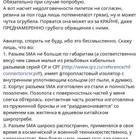
Обязательно при случае попробую.
А вот насчет недолговечности пипеток не согласен,
резина за пол года лишь потемнела(от грязи), ну и может
чутка огрубела. Порватся она может из-за КРАЙНЕ, даже
ПРЕДНАМЕРЕННО грубого обращения с ними.
Авиатор, спорить не буду, ибо это бессмысленно. Скажу
лишь, что во:
1. Разьем SMA не больше по габаритам (а соответственно
весу) чем самые малые из резьбовых кабельных
разъемов серий СР и СРГ (
http://www.qrz.ru/reference/hf-
connectors/sr.pdf
), имеет фторопластовый изолятор с
внутренним уплотняющим кольцом (от пыли, я думаю).
2. Корпус разъема SMA изготовлен из стали и полностью
позолочен. Позолота с поверхностных частей у меня
слегка обтерлась. контактная часть розетки изготовлена
из пружинной бронзы и не "раздраконивается" со
временем как жестянка в дешевом китайском
ширпотребе.
3. Разъем SMA широко распостранен, применялся в свое
время в космической и военной технике(естественно, у
капиталистов). Резьбовая часть имеет скос для отвода