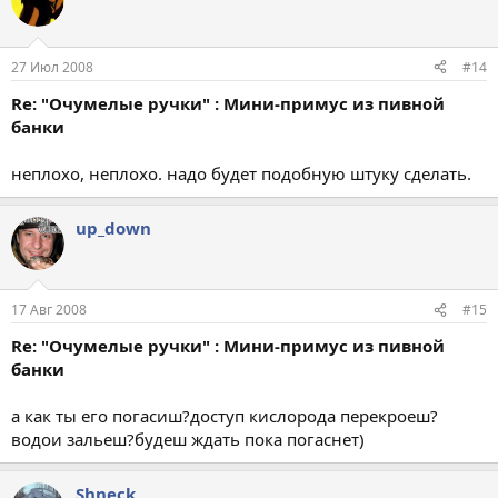
27 Июл 2008
#14
Re: "Очумелые ручки" : Мини-примус из пивной
банки
неплохо, неплохо. надо будет подобную штуку сделать.
up_down
17 Авг 2008
#15
Re: "Очумелые ручки" : Мини-примус из пивной
банки
а как ты его погасиш?доступ кислорода перекроеш?
водои зальеш?будеш ждать пока погаснет)
Shneck