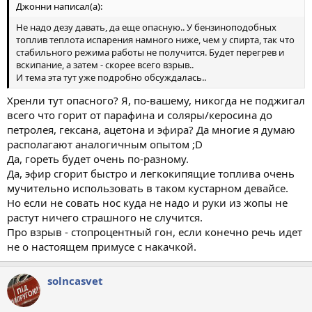
Джонни написал(а):
Не надо дезу давать, да еще опасную.. У бензиноподобных
топлив теплота испарения намного ниже, чем у спирта, так что
стабильного режима работы не получится. Будет перегрев и
вскипание, а затем - скорее всего взрыв..
И тема эта тут уже подробно обсуждалась..
Хренли тут опасного? Я, по-вашему, никогда не поджигал
всего что горит от парафина и соляры/керосина до
петролея, гексана, ацетона и эфира? Да многие я думаю
располагают аналогичным опытом ;D
Да, гореть будет очень по-разному.
Да, эфир сгорит быстро и легкокипящие топлива очень
мучительно использовать в таком кустарном девайсе.
Но если не совать нос куда не надо и руки из жопы не
растут ничего страшного не случится.
Про взрыв - стопроцентный гон, если конечно речь идет
не о настоящем примусе с накачкой.
solncasvet