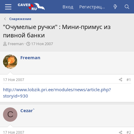
Вход
Регистрация
Снаряжение
"Очумелые ручки" : Мини-примус из
пивной банки
А
Д
Freeman
17 Ноя 2007
в
а
т
т
Freeman
о
а
р
н
т
а
е
ч
17 Ноя 2007
#1
м
а
ы
л
http://www.lobzik.pri.ee/modules/news/article.php?
а
storyid=930
Cezar`
C
17 Ноя 2007
#2