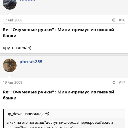
17 Авг 2008
#16
Re: "Очумелые ручки" : Мини-примус из пивной
банки
круто сделал)
phreak255
19 Авг 2008
#17
Re: "Очумелые ручки" : Мини-примус из пивной
банки
up_down написал(а):
а как ты его погасиш?доступ кислорода перекроеш?водои
зальеш?будеш ждать пока погаснет)