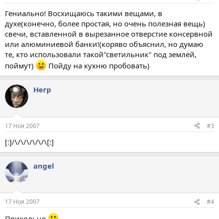
Гениально! Восхищаюсь такими вещами, в
духе(конечно, более простая, но очень полезная вещь)
свечи, вставленной в вырезанное отверстие консервной
или алюминиевой банки!(коряво объяснил, но думаю
те, кто использовали такой"светильник" под землёй,
поймут)
Пойду на кухню пробовать)
Негр
17 Ноя 2007
#3
[:]/\/\/\/\/\/\[:]
angel
17 Ноя 2007
#4
Прикольно