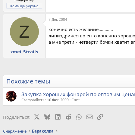
Команда форума
7 Дек 2004
Z
конечно есть желание............
липиздричество енто конечно хорошо, но
а мне трети - четверти бочки хватит впол
zmei_5trails
Похожие темы
Закупка хороших фонарей по оптовым цен
Crazystalkers
10 Фев 2009
Свет
X
Bluesky
LinkedIn
Reddit
WhatsApp
Электронная почт
Ссылка
Поделиться:
Снаряжение
Барахолка