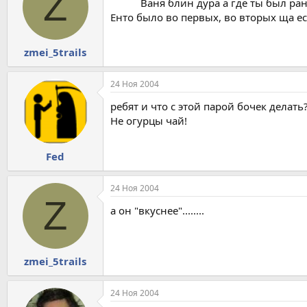
Z
Ваня блин дура а где ты был р
Енто было во первых, во вторых ща ес
zmei_5trails
24 Ноя 2004
ребят и что с этой парой бочек делать
Не огурцы чай!
Fed
24 Ноя 2004
Z
а он "вкуснее"........
zmei_5trails
24 Ноя 2004