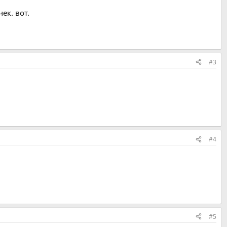
ек. вот.
#3
#4
#5