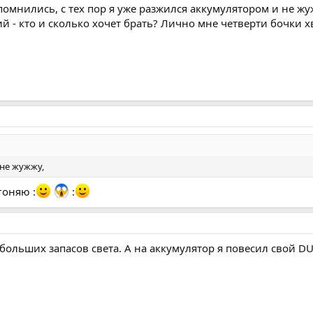
омнились, с тех пор я уже разжился аккумулятором и не жуж
- кто и сколько хочет брать? Лично мне четверти бочки хв
 не жужжу,
гоняю :
:
больших запасов света. А на аккумулятор я повесил свой D