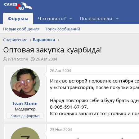
Форумы
Что нового?
Пользователи
Новые сообщения
Поиск сообщений
Снаряжение
Барахолка
Оптовая закупка куарбида!
А
Д
Ivan Stone
26 Авг 2004
в
а
т
т
26 Авг 2004
о
а
Итак во всторой половине сентября со
р
н
т
а
учктом транспорта, после покупки хра
е
ч
м
а
Народ повторяю себе я буду брать одну
Ivan Stone
ы
л
8-905-591-87-97.
а
Модератор
Кто сколько заплатит тот столько и п
Команда форума
23 Ноя 2004