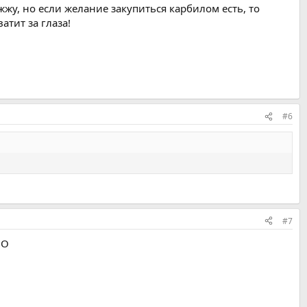
жу, но если желание закупиться карбилом есть, то
атит за глаза!
#6
#7
UO