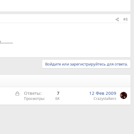
#8
.......
Войдите или зарегистрируйтесь для ответа.
З
Ответы
7
12 Фев 2009
а
Просмотры
6K
Crazystalkers
к
р
ы
т
а