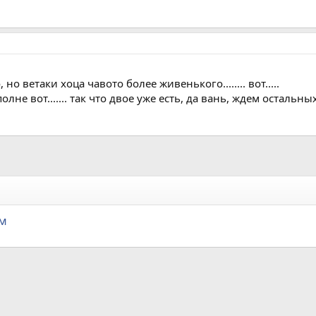
 ветаки хоца чавото более живенького........ вот.....
не вот....... так что двое уже есть, да вань, ждем остальных...
ам
а