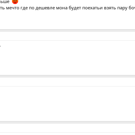
аньше
ть мечто где по дешевле мона будет поехатьи взять пару боч
?