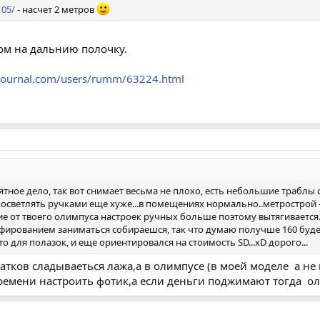
105/
- насчет 2 метров
бом на дальнию полочку.
ejournal.com/users/rumm/63224.html
тное дело, так вот снимает весьма не плохо, есть небольшие траблы 
 осветлять ручками еще хуже...в помещениях нормально..метрострой -
чие от твоего олимпуса настроек ручных больше поэтому вытягивается..
ированием заниматься собираешся, так что думаю получше 160 будет..
то для полазок, и еще ориентировался на стоимость SD...xD дорого...
атков сладываеться лажа,а в олимпусе (в моей моделе а не в
времени настроить фотик,а если деньги поджимают тогда ол