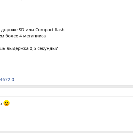
а дороже SD или Compact flash
ем более 4 мегапикса
шь выдержка 0,5 секунды?
=4672.0
ею