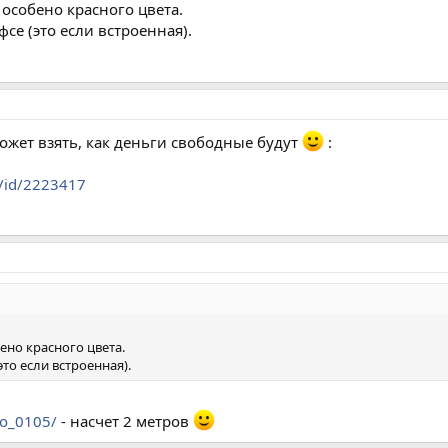
 особено красного цвета.
се (это если встроенная).
может взять, как деньги свободные будут
:
l/id/2223417
ено красного цвета.
это если встроенная).
no_0105/
- насчет 2 метров