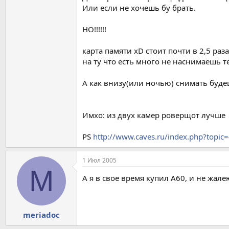
Или если не хочешь бу брать.
НО!!!!!!
карта памяти xD стоит почти в 2,5 раз
на ту что есть много не наснимаешь т
А как внизу(или ночью) снимать буде
Имхо: из двух камер роверщот лучше
PS
http://www.caves.ru/index.php?topic
1 Июл 2005
M
А я в свое время купил А60, и не жал
meriadoc