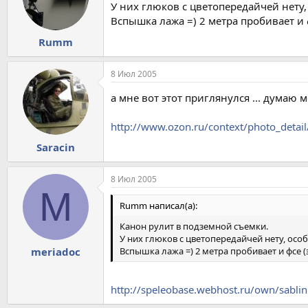
У них глюков с цветопередайчей нету,
Вспышка лажа =) 2 метра пробивает и ф
Rumm
8 Июл 2005
а мне вот этот приглянулся ... думаю 
http://www.ozon.ru/context/photo_detai
Saracin
8 Июл 2005
M
Rumm написал(а):
Канон рулит в подземной съемки.
У них глюков с цветопередайчей нету, особ
Вспышка лажа =) 2 метра пробивает и фсе (
meriadoc
http://speleobase.webhost.ru/own/sabli