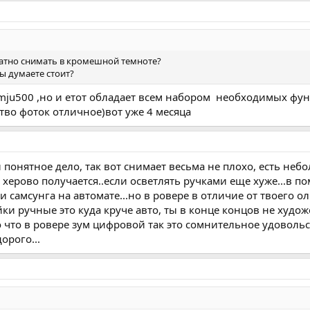
ватно снимать в кромешной темноте?
вы думаете стоит?
 mju500 ,но и етот обладает всем набором необходимых фу
тво фоток отличное)вот уже 4 месяца
 понятное дело, так вот снимает весьма не плохо, есть не
 херово получается..если осветлять ручками еще хуже...в 
и самсунга на автомате...но в ровере в отличие от твоего 
ойки ручные это куда круче авто, ты в конце концов не ху
о что в ровере зум цифровой так это сомнительное удовольст
орого...