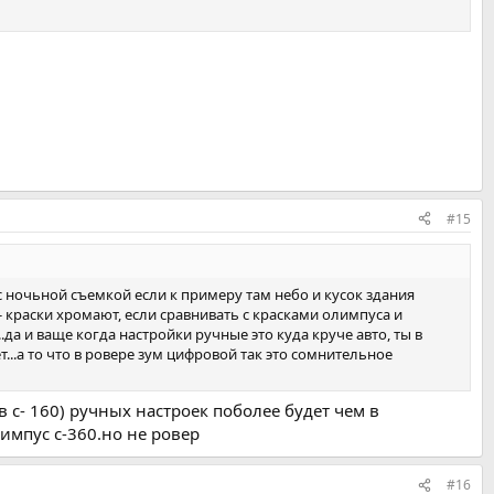
#15
с ночьной съемкой если к примеру там небо и кусок здания
 краски хромают, если сравнивать с красками олимпуса и
да и ваще когда настройки ручные это куда круче авто, ты в
.а то что в ровере зум цифровой так это сомнительное
 с- 160) ручных настроек поболее будет чем в
импус с-360.но не ровер
#16