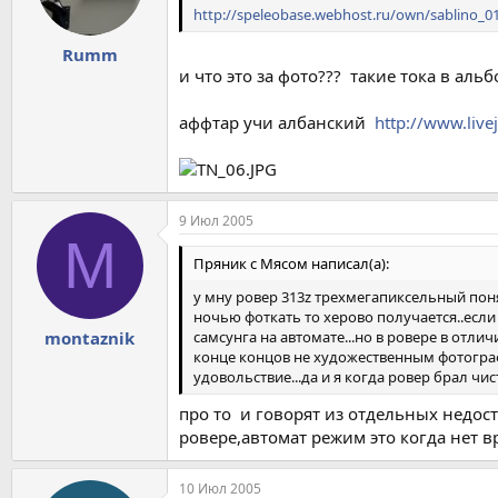
http://speleobase.webhost.ru/own/sablino_0
Rumm
и что это за фото??? такие тока в аль
аффтар учи албанский
http://www.liv
9 Июл 2005
M
Пряник с Мясом написал(а):
у мну ровер 313z трехмегапиксельный поня
ночью фоткать то херово получается..если
самсунга на автомате...но в ровере в отли
montaznik
конце концов не художественным фотограф
удовольствие...да и я когда ровер брал чис
про то и говорят из отдельных недост
ровере,автомат режим это когда нет 
10 Июл 2005