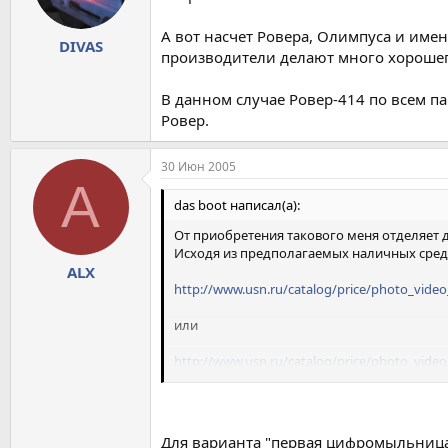
А вот насчет Ровера, Олимпуса и имен
DIVAS
производители делают много хорошего
В данном случае Ровер-414 по всем па
Ровер.
30 Июн 2005
A
das boot написал(а):
От приобретения такового меня отделяет 
Исходя из предполагаемых наличных средс
ALX
http://www.usn.ru/catalog/price/photo_vid
или
http://www.usn.ru/catalog/price/photo_vide
Размышляю: в Ровере привлекает оптический
Для варианта "первая цифромыльница