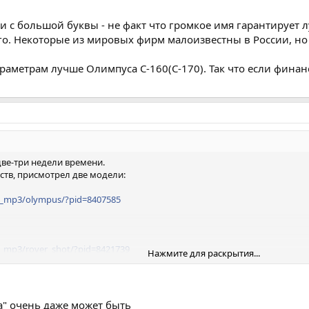
и с большой буквы - не факт что громкое имя гарантирует 
. Некоторые из мировых фирм малоизвестны в России, но эт
раметрам лучше Олимпуса С-160(С-170). Так что если финан
две-три недели времени.
тв, присмотрел две модели:
eo_mp3/olympus/?pid=8407585
o_mp3/rover_shot/?pid=8421739
Нажмите для раскрытия...
 зум, но это всё-таки Ровер, а Олимпус - это всё-таки имя с большой
" очень даже может быть