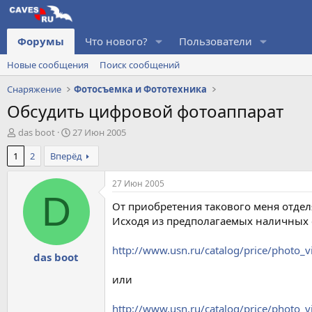
Форумы
Что нового?
Пользователи
Новые сообщения
Поиск сообщений
Снаряжение
Фотосъемка и Фототехника
Обсудить цифровой фотоаппарат
А
Д
das boot
27 Июн 2005
в
а
1
2
Вперёд
т
т
о
а
р
н
27 Июн 2005
т
а
D
От приобретения такового меня отдел
е
ч
м
а
Исходя из предполагаемых наличных с
ы
л
а
http://www.usn.ru/catalog/price/photo
das boot
или
http://www.usn.ru/catalog/price/photo