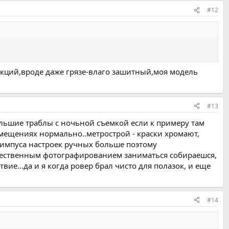
#12
нкций,вроде даже грязе-влаго зашитный,моя модель
#13
большие траблы с ночьной съемкой если к примеру там
помещениях нормально..метрострой - краски хромают,
олимпуса настроек ручных больше поэтому
дожественным фотографированием заниматься собираешся,
вие...да и я когда ровер брал чисто для полазок, и еще
#14