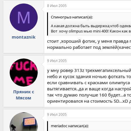
8 Июл 2005
M
Спиногрыз написал(а):
А какая должна быть выдержка,чтоб одек
Вот хочу olimpus мью mini 400! Какон как 
montaznik
стоит ,хороший фотик, у меня правда
нормально работает под землёй(качес
9 Июл 2005
у мну ровер 313z трехмегапиксельный
небо и кусок здания ночью фоткать то
если сравнивать с красками олимпуса 
вытягивается..да и ваще когда настр
Пряник с
так что думаю получше 160 будет...а т
Мясом
ориентировался на стоимость SD...xD д
9 Июл 2005
meriadoc написал(а):