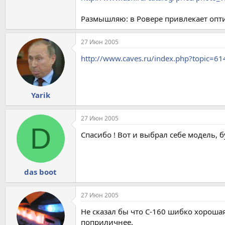
Размышляю: в Ровере привлекает оптич
27 Июн 2005
http://www.caves.ru/index.php?topic=61
Yarik
27 Июн 2005
D
Спасибо ! Вот и выбрал себе модель, б
das boot
27 Июн 2005
Не сказал бы что С-160 шибко хорошая
поприличнее.