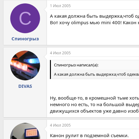
1 Июл 2005
С
А какая должна быть выдержка,чтоб 
Вот хочу olimpus мью mini 400! Какон 
Спиногрыз
4 Июл 2005
Спиногрыз написал(а):
А какая должна быть выдержка,чтоб одек
DIVAS
Ну, вообще-то, в кромешной тьме хоть
немного но есть, то на большой выде
движущихся объектов уже давно изоб
4 Июл 2005
Канон рулит в подземной съемки.