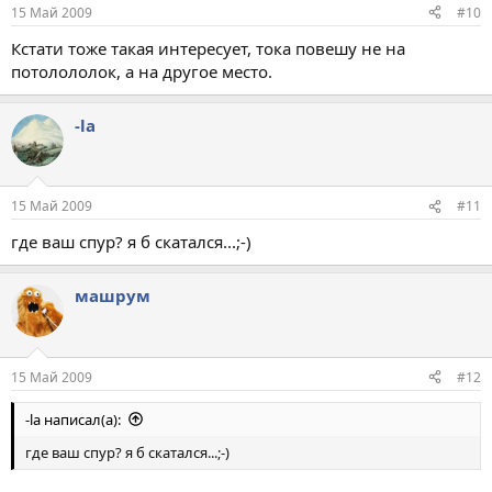
15 Май 2009
#10
Кстати тоже такая интересует, тока повешу не на
потолололок, а на другое место.
-la
15 Май 2009
#11
где ваш спур? я б скатался...;-)
машрум
15 Май 2009
#12
-la написал(а):
где ваш спур? я б скатался...;-)