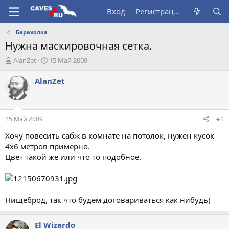
Вход
Регистрация
Барахолка
Нужна маскировочная сетка.
А
Д
AlanZet
15 Май 2009
в
а
т
т
AlanZet
о
а
р
н
т
а
е
ч
15 Май 2009
#1
м
а
ы
л
Хочу повесить сабж в комнате на потолок, нужен кусок
а
4х6 метров примерно.
Цвет такой же или что то подобное.
Нищеброд, так что будем договариваться как нибудь)
El Wizardo