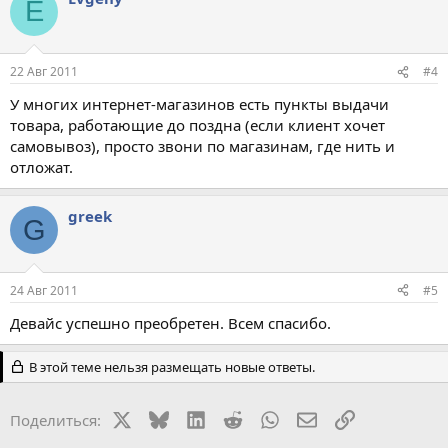
E
22 Авг 2011
#4
У многих интернет-магазинов есть пункты выдачи
товара, работающие до поздна (если клиент хочет
самовывоз), просто звони по магазинам, где нить и
отложат.
greek
G
24 Авг 2011
#5
Девайс успешно преобретен. Всем спасибо.
В этой теме нельзя размещать новые ответы.
X
Bluesky
LinkedIn
Reddit
WhatsApp
Электронная поч
Ссылка
Поделиться: