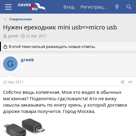
Вход
Регистрация
Снаряжение
Нужен ереходник mini usb=>micro usb
А
Д
greek
22 Авг 2011
в
а
т
В этой теме нельзя размещать новые ответы.
т
о
а
р
н
greek
G
т
а
е
ч
м
а
ы
л
22 Авг 2011
#1
а
Собстно вещь копеечная. Мож кто видел в обычных
магазинах? Поделитесь-где,пожалста! Ато не вижу
смысла заказывать по инету хрень, у которой доставка
дороже товара получится. Город-Москва.