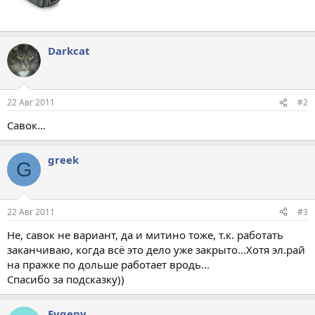
Darkcat
22 Авг 2011
#2
Савок...
greek
G
22 Авг 2011
#3
Не, савок не вариант, да и митино тоже, т.к. работать
заканчиваю, когда всё это дело уже закрыто...Хотя эл.рай
на пражке по дольше работает вродь...
Спасибо за подсказку))
Evgeny