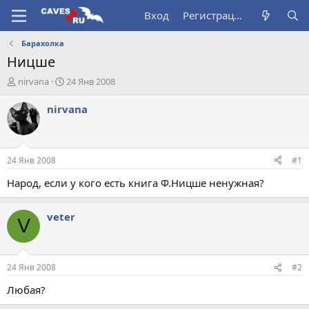
Вход
Регистрация
Барахолка
Ницше
А
Д
nirvana
24 Янв 2008
в
а
т
т
nirvana
о
а
р
н
т
а
е
ч
24 Янв 2008
#1
м
а
ы
л
Народ, если у кого есть книга Ф.Ницше ненужная?
а
veter
V
24 Янв 2008
#2
Любая?