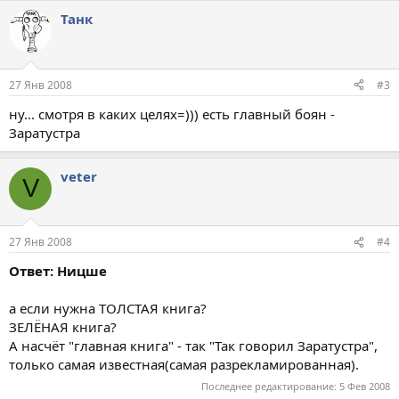
Танк
27 Янв 2008
#3
ну... смотря в каких целях=))) есть главный боян -
Заратустра
veter
V
27 Янв 2008
#4
Ответ: Ницше
а если нужна ТОЛСТАЯ книга?
ЗЕЛЁНАЯ книга?
А насчёт "главная книга" - так "Так говорил Заратустра",
только самая известная(самая разрекламированная).
Последнее редактирование:
5 Фев 2008