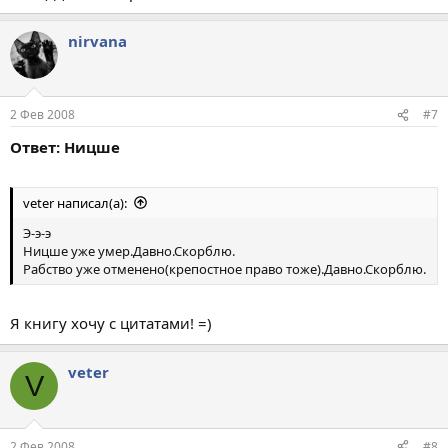
nirvana
2 Фев 2008
#7
Ответ: Ницше
veter написал(а):
Э-э-э
Ницше уже умер.Давно.Скорблю.
Рабство уже отменено(крепостное право тоже).Давно.Скорблю.
Я книгу хочу с цитатами! =)
veter
V
2 Фев 2008
#8