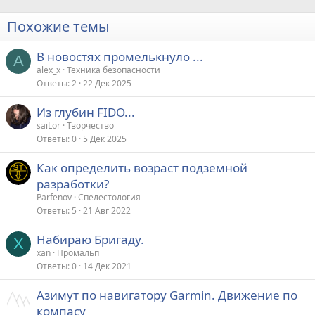
Похожие темы
В новостях промелькнуло ...
A
alex_x
Техника безопасности
Ответы
2
22 Дек 2025
Из глубин FIDO...
saiLor
Творчество
Ответы
0
5 Дек 2025
Как определить возраст подземной
разработки?
Parfenov
Спелестология
Ответы
5
21 Авг 2022
Набираю Бригаду.
X
xan
Промальп
Ответы
0
14 Дек 2021
Азимут по навигатору Garmin. Движение по
компасу