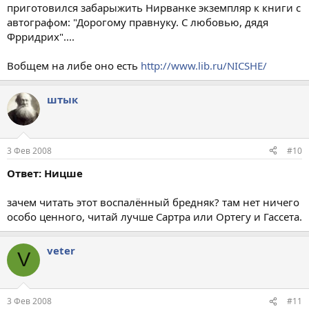
приготовился забарыжить Нирванке экземпляр к книги с
автографом: "Дорогому правнуку. С любовью, дядя
Фрридрих"....
Вобщем на либе оно есть
http://www.lib.ru/NICSHE/
штык
3 Фев 2008
#10
Ответ: Ницше
зачем читать этот воспалённый бредняк? там нет ничего
особо ценного, читай лучше Сартра или Ортегу и Гассета.
veter
V
3 Фев 2008
#11