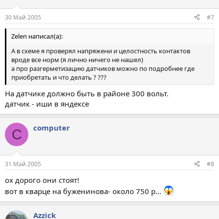
30 Май 2005
#7
Zelen написал(а):
А в схеме я проверял напряжени и целостность контактов
вроде все норм (я лично ничего не нашел)
а про разгерметизацию датчиков можно по подробнее где
приобретать и что делать ? ???
На датчике должно быть в районе 300 вольт.
датчик - иши в яндексе
computer
C
31 Май 2005
#8
ох дорого они стоят!
вот в кварце на буженинова- около 750 р...
Azzick