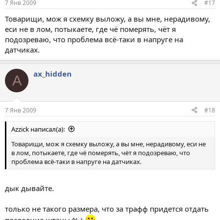
7 Янв 2009
#17
Товарищи, мож я схемку выложу, а вы мне, нерадивому,
еси не в лом, потыкаете, где чё померять, чёт я
подозреваю, что проблема всё-таки в напруге на
датчиках.
ax_hidden
A
7 Янв 2009
#18
Azzick написал(а):
Товарищи, мож я схемку выложу, а вы мне, нерадивому, еси не
в лом, потыкаете, где чё померять, чёт я подозреваю, что
проблема всё-таки в напруге на датчиках.
дык дывайте.
только не такого размера, что за трафф придется отдать