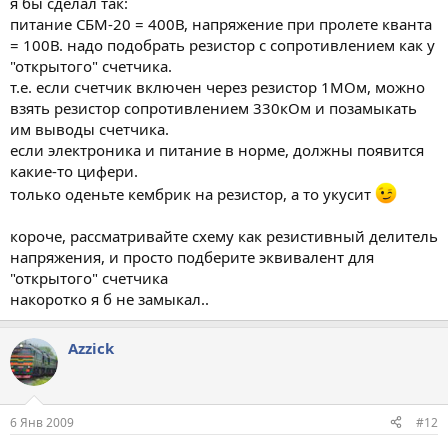
я бы сделал так:
питание СБМ-20 = 400В, напряжение при пролете кванта
= 100В. надо подобрать резистор с сопротивлением как у
"открытого" счетчика.
т.е. если счетчик включен через резистор 1МОм, можно
взять резистор сопротивлением 330кОм и позамыкать
им выводы счетчика.
если электроника и питание в норме, должны появится
какие-то цифери.
только оденьте кембрик на резистор, а то укусит
короче, рассматривайте схему как резистивный делитель
напряжения, и просто подберите эквивалент для
"открытого" счетчика
накоротко я б не замыкал..
Azzick
6 Янв 2009
#12