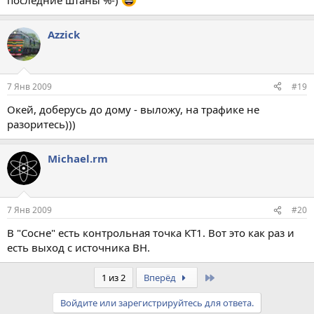
последние штаны %-)
Azzick
7 Янв 2009
#19
Окей, доберусь до дому - выложу, на трафике не
разоритесь)))
Michael.rm
7 Янв 2009
#20
В "Сосне" есть контрольная точка КТ1. Вот это как раз и
есть выход с источника ВН.
Last
1 из 2
Вперёд
Войдите или зарегистрируйтесь для ответа.