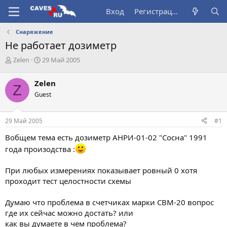
Вход
Регистрация
Снаряжение
Не работает дозиметр
А
Д
Zelen
29 Май 2005
в
а
т
т
Zelen
Z
о
а
Guest
р
н
т
а
е
ч
29 Май 2005
#1
м
а
ы
л
Вобщем тема есть дозиметр АНРИ-01-02 "Сосна" 1991
а
года произодства :
При любых измерениях показывает ровный 0 хотя
проходит тест целостности схемы
Думаю что проблема в счетчиках марки СВМ-20 вопрос
где их сейчас можно достать? или
как вы думаете в чем проблема?