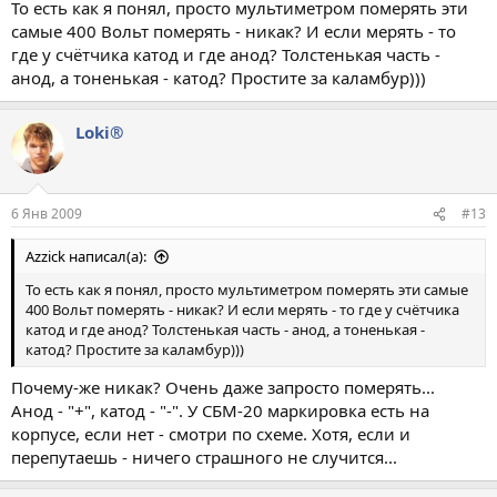
То есть как я понял, просто мультиметром померять эти
самые 400 Вольт померять - никак? И если мерять - то
где у счётчика катод и где анод? Толстенькая часть -
анод, а тоненькая - катод? Простите за каламбур)))
Loki®
6 Янв 2009
#13
Azzick написал(а):
То есть как я понял, просто мультиметром померять эти самые
400 Вольт померять - никак? И если мерять - то где у счётчика
катод и где анод? Толстенькая часть - анод, а тоненькая -
катод? Простите за каламбур)))
Почему-же никак? Очень даже запросто померять...
Анод - "+", катод - "-". У СБМ-20 маркировка есть на
корпусе, если нет - смотри по схеме. Хотя, если и
перепутаешь - ничего страшного не случится...