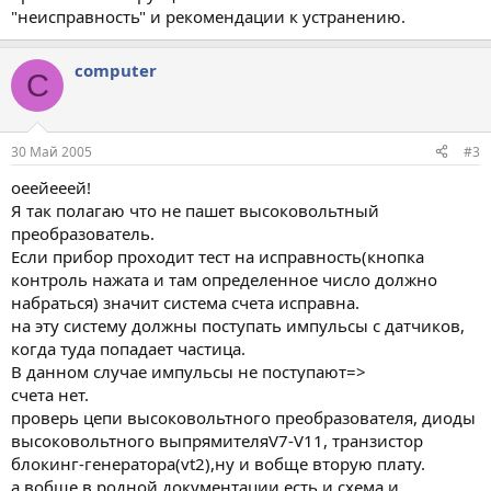
"неисправность" и рекомендации к устранению.
computer
C
30 Май 2005
#3
оеейееей!
Я так полагаю что не пашет высоковольтный
преобразователь.
Если прибор проходит тест на исправность(кнопка
контроль нажата и там определенное число должно
набраться) значит система счета исправна.
на эту систему должны поступать импульсы с датчиков,
когда туда попадает частица.
В данном случае импульсы не поступают=>
счета нет.
проверь цепи высоковольтного преобразователя, диоды
высоковольтного выпрямителяV7-V11, транзистор
блокинг-генератора(vt2),ну и вобще вторую плату.
а вобще в родной документации есть и схема и