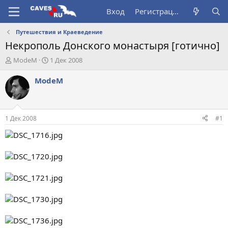
Вход
Регистрация
Путешествия и Краеведение
Некрополь Донского монастыря [готично]
А
Д
ModeM
1 Дек 2008
в
а
т
т
ModeM
о
а
р
н
т
а
е
ч
1 Дек 2008
#1
м
а
ы
л
а