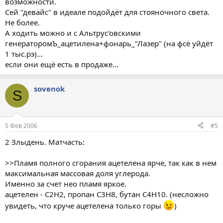
возможности.
Сей "девайс" в идеале подойдёт для стояночного света.
Не более.
А ходить можно и с Альтрус'овскими
генераторомЪ_ацетилена+фонарь_"Лазер" (на фсё уйдёт
1 тыс.рэ)...
если они ещё есть в продаже...
sovenok
S
5 Фев 2006
#5
2 Злыдень. Матчасть:
>>Пламя полного сгорания ацетелена ярче, так как в нем
максимальная массовая доля углерода.
Именно за счет нео пламя яркое.
ацетелен - С2Н2, пропан С3Н8, бутан С4Н10. (несложно
увидеть, что круче ацетелена только горы
)