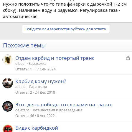
нужно положить что-то типа фанерки с дырочкой 1-2 см
сбоку). Наливаем воду и радуемся. Регулировка газа -
автоматическая.
Войдите или зарегистрируйтесь для ответа.
Похожие темы
З
Отдам карбид и потертый транс
а
oibeer
Барахолка
Ответы
1
17 Сен 2024
к
р
Карбид кому нужен?
adotka
Барахолка
т
Ответы
2
24 Дек 2018
а
Этот день победы со слезами на глазах.
deletant
Путешествия и Краеведение
Ответы
46
6 Авг 2022
Бидэ с карбидкой