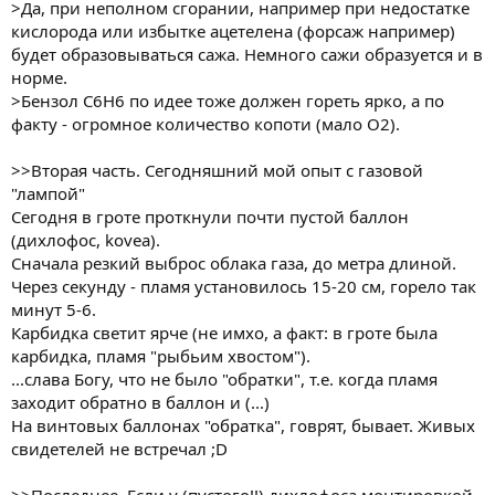
>Да, при неполном сгорании, например при недостатке
кислорода или избытке ацетелена (форсаж например)
будет образовываться сажа. Немного сажи образуется и в
норме.
>Бензол С6Н6 по идее тоже должен гореть ярко, а по
факту - огромное количество копоти (мало О2).
>>Вторая часть. Сегодняшний мой опыт с газовой
"лампой"
Сегодня в гроте проткнули почти пустой баллон
(дихлофос, kovea).
Сначала резкий выброс облака газа, до метра длиной.
Через секунду - пламя установилось 15-20 см, горело так
минут 5-6.
Карбидка светит ярче (не имхо, а факт: в гроте была
карбидка, пламя "рыбьим хвостом").
...слава Богу, что не было "обратки", т.е. когда пламя
заходит обратно в баллон и (...)
На винтовых баллонах "обратка", говрят, бывает. Живых
свидетелей не встречал ;D
>>Последнее. Если у (пустого!!) дихлофоса монтировкой