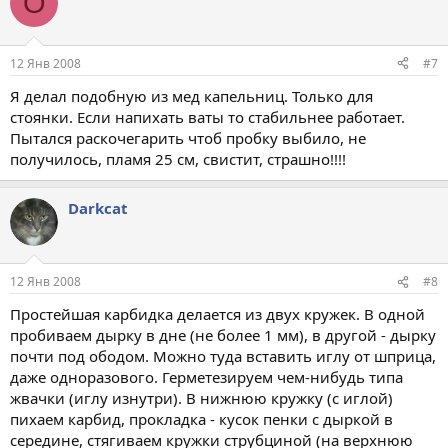
О
12 Янв 2008
#7
Я делал подобную из мед капельниц. Только для
стоянки. Если напихать ваты то стабильнее работает.
Пытался раскочегарить чтоб пробку выбило, не
получилось, пламя 25 см, свистит, страшно!!!!
Darkcat
12 Янв 2008
#8
Простейшая карбидка делается из двух кружек. В одной
пробиваем дырку в дне (не более 1 мм), в другой - дырку
почти под ободом. Можно туда вставить иглу от шприца,
даже одноразового. Герметезируем чем-нибудь типа
жвачки (иглу изнутри). В нижнюю кружку (с иглой)
пихаем карбид, прокладка - кусок пенки с дыркой в
середине, стягиваем кружки струбциной (на верхнюю