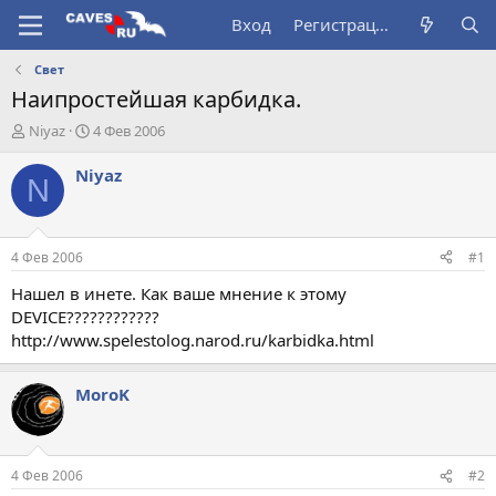
Вход
Регистрация
Свет
Наипростейшая карбидка.
А
Д
Niyaz
4 Фев 2006
в
а
т
т
Niyaz
N
о
а
р
н
т
а
е
ч
4 Фев 2006
#1
м
а
ы
л
Нашел в инете. Как ваше мнение к этому
а
DEVICE????????????
http://www.spelestolog.narod.ru/karbidka.html
MoroK
4 Фев 2006
#2