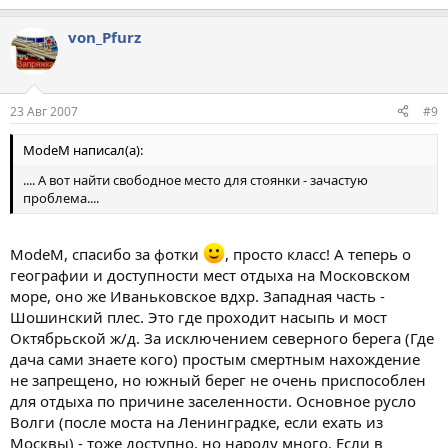
von_Pfurz
23 Авг 2007
#9
ModeM написал(а):
.... А вот найти свободное место для стоянки - зачастую
проблема....
ModeM, спасибо за фотки
, просто класс! А теперь о
географии и доступности мест отдыха на Московском
море, оно же Иваньковское вдхр. Западная часть -
Шошинский плес. Это где проходит насыпь и мост
Октябрьской ж/д. За исключением северного берега (Где
дача сами знаете кого) простым смертным нахождение
не запрещено, но южный берег не очень приспособлен
для отдыха по причине заселенности. Основное русло
Волги (после моста на Ленинградке, если ехать из
Москвы) - тоже доступно, но народу много. Если в