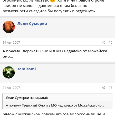
огромных колличествах
. Хотя и на правой строне
грибов не мало......давненько я там была, по-
возможности съездила бы погулять и отдохнуть.
Леди Сумерки
19 Авг 2007
#5
А почему Тверская? Оно и в МО недалеко от Можайска
оно...
samisami
21 Авг 2007
#6
Леди Сумерки написал(а):
А почему Тверская? Оно и в МО недалеко от Можайска оно...
рядом с Можайском совсем другое водохронилище. а