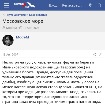
Вход
Регистрация
Путешествия и Краеведение
Московское море
А
Д
ModeM
13 Авг 2007
в
а
т
т
ModeM
о
а
р
н
т
а
е
ч
13 Авг 2007
#1
м
а
ы
л
Несмотря на густую населенность, фауна по берегам
а
Иваньковского водохранилища (Тверская обл.) на
удивление богата. Правда, доступна для посещения
только его правая (относительно железнодорожной
дамбы), изобилующая пикничниками, часть. Дорога на
менее населенную левую сторону заканчивается КПП, на
котором приходящих разворачивают назад, ссылаясь на
то, что это - территория Завидовского заказника
(граница заказника проходит километрах в пяти отсюда,