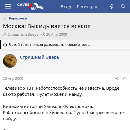
Вход
Регистрация
Барахолка
Москва: Выкидывается всякое
А
Д
Страшный Зверь
20 Апр 2009
в
а
т
В этой теме нельзя размещать новые ответы.
т
о
а
р
н
Страшный Зверь
т
а
е
ч
м
а
ы
л
20 Апр 2009
#1
а
Телевизор ТВТ. Работоспособность не известна. Вроде
как-то работал. Пульт может и найду.
Видеомагнитофон Samsung-Электроника.
Работоспособность не известна. Пульт быстрее всего не
найду.