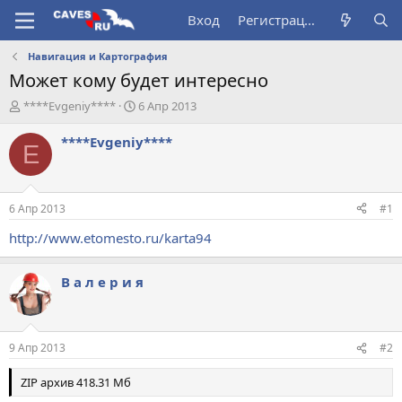
Вход
Регистрация
Навигация и Картография
Может кому будет интересно
А
Д
****Evgeniy****
6 Апр 2013
в
а
т
т
****Evgeniy****
E
о
а
р
н
т
а
е
ч
6 Апр 2013
#1
м
а
ы
л
http://www.etomesto.ru/karta94
а
В а л е р и я
9 Апр 2013
#2
ZIP архив 418.31 Мб