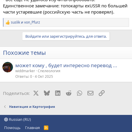
Единственное замечание: топокарты exUSSR по большей
части устаревшие (российскую часть не проверял).
suslik
и
von_Pfurz
Р
е
а
Войдите или зарегистрируйтесь для ответа.
к
ц
и
Похожие темы
и
:
может кому , будет интересно перевод ...
widdmarker
Спелеология
Ответы
0
4 Окт 2025
X
Bluesky
LinkedIn
Reddit
WhatsApp
Электронная поч
Ссылка
Поделиться:
Навигация и Картография
Russian (RU)
Помощь
Главная
R
S