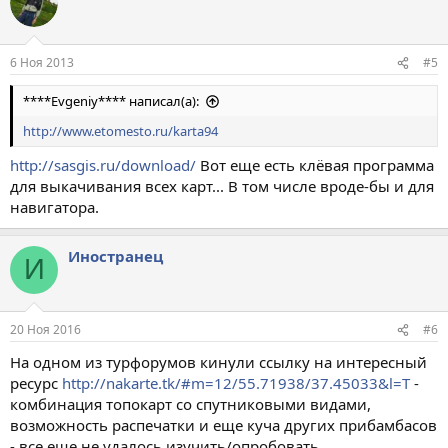
6 Ноя 2013
#5
****Evgeniy**** написал(а):
http://www.etomesto.ru/karta94
http://sasgis.ru/download/
Вот еще есть клёвая программа
для выкачивания всех карт... В том числе вроде-бы и для
навигатора.
Иностранец
И
20 Ноя 2016
#6
На одном из турфорумов кинули ссылку на интересный
ресурс
http://nakarte.tk/#m=12/55.71938/37.45033&l=T
-
комбинация топокарт со спутниковыми видами,
возможность распечатки и еще куча других прибамбасов
- все еще не удалось изучить/опробовать.