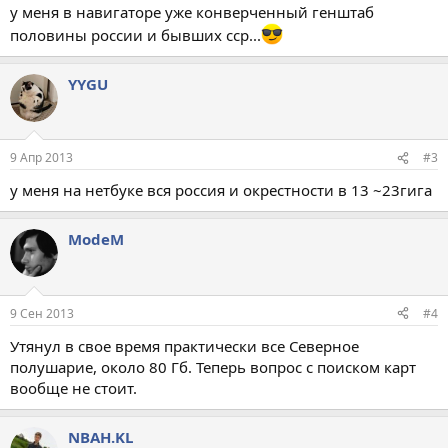
у меня в навигаторе уже конверченный генштаб
половины россии и бывших сср...
YYGU
9 Апр 2013
#3
у меня на нетбуке вся россия и окрестности в 13 ~23гига
ModeM
9 Сен 2013
#4
Утянул в свое время практически все Северное
полушарие, около 80 Гб. Теперь вопрос с поиском карт
вообще не стоит.
NBAH.KL