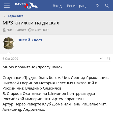
Вход
Регистрация
Барахолка
МРЗ книжки на дисках
А
Д
Лисий Хвост
6 Окт 2009
в
а
т
т
Лисий Хвост
о
а
р
н
т
а
е
ч
6 Окт 2009
#1
м
а
ы
л
Мною прочитано (прослушано).
а
Стругацкие Трудно быть богом. Чит. Леонид Ярмольник.
Николай Еверинов История Телесных наказаний в
России Чит. Владимр Самойлов
Б. Старков Охотники на Шпионов Контрразведка
Российской Империи Чит. Артем Карапетян.
Артур Перес-Реверте Клуб Дюма или Тень Ришелье Чит.
Александр Андриенко.