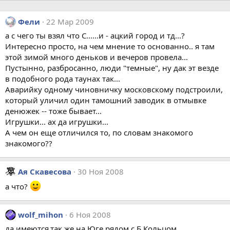
Фели
22 Мар 2009
а с чего ты взял что С......и - ацкий город и тд...?
Интересно просто, на чем мнение то основанно.. я там
этой зимой много деньков и вечеров провела...
Пустынно, разбросанно, люди "темные", ну дак эт везде
в подобного рода таунах так...
Аварийку одному чиновничку московскому подстроили,
который уличил один тамошний заводик в отмывке
денюжек -- тоже бывает...
Игрушки... ах да игрушки...
А чем он еще отличился то, по словам знакомого
знакомого??
Ая Скавесова
30 Ноя 2008
а что?
wolf_mihon
6 Ноя 2008
да,имеются,так же на Юге,рядом с Б.Кольцом