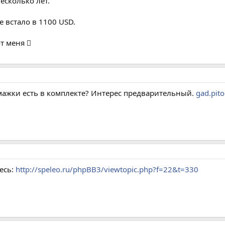
есколько лет.
е встало в 1100 USD.
т меня 
умажки есть в комплекте? Интерес предварительный.
gad.pit
есь:
http://speleo.ru/phpBB3/viewtopic.php?f=22&t=330