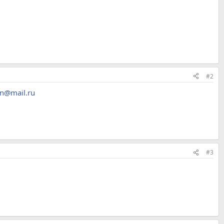
#2
on@mail.ru
#3