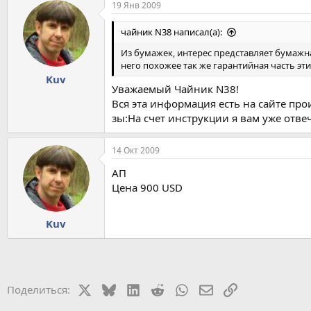
19 Янв 2009
чайник N38 написал(а):
Из бумажек, интерес представляет бумажна
него похожее так же гарантийная часть эт
Kuv
Уважаемый Чайник N38!
Вся эта информация есть на сайте про
зы:На счет инструкции я вам уже отвеч
14 Окт 2009
АП
Цена 900 USD
Kuv
X
Bluesky
LinkedIn
Reddit
WhatsApp
Электронная почт
Ссылка
Поделиться: