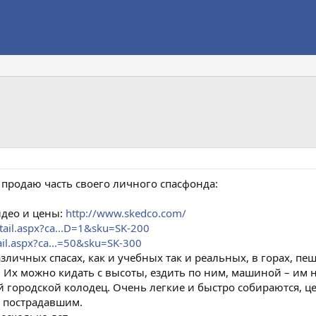
 продаю часть своего личного спасфонда:
идео и цены:
http://www.skedco.com/
tail.aspx?ca...D=1&sku=SK-200
il.aspx?ca...=50&sku=SK-300
зличных спасах, как и учебных так и реальных, в горах, пе
ду. Их можно кидать с высоты, ездить по ним, машиной – им
 городской колодец. Очень легкие и быстро собираются, ц
с пострадавшим.