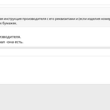
я инструкция производителя с его реквизитами и (если изделия номер
их бумажек.
изводителя.
ал -она есть.
а