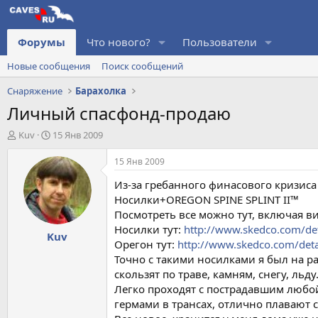
Форумы
Что нового?
Пользователи
Новые сообщения
Поиск сообщений
Снаряжение
Барахолка
Личный спасфонд-продаю
А
Д
Kuv
15 Янв 2009
в
а
т
т
15 Янв 2009
о
а
Из-за гребанного финасового кризиса
р
н
т
а
Носилки+OREGON SPINE SPLINT II™
е
ч
Посмотреть все можно тут, включая в
м
а
Носилки тут:
http://www.skedco.com/de
Kuv
ы
л
Орегон тут:
http://www.skedco.com/deta
а
Точно с такими носилками я был на ра
скользят по траве, камням, снегу, ль
Легко проходят с пострадавшим любой
гермами в трансах, отлично плавают 