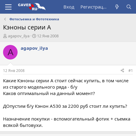
Вход
Регистрация
Фотосъемка и Фототехника
Кэноны серии А
А
Д
agapov_ilya
12 Янв 2008
в
а
т
т
agapov_ilya
A
о
а
р
н
т
а
е
ч
12 Янв 2008
#1
м
а
ы
л
Какие Кэноны серии А стоит сейчас купить, в том числе
а
из старого модельного ряда - б/у
Каков оптимальный на данный момент?
ДОпустим б/у Кэнон А530 за 2200 руб стоит ли купить?
Назначение покупки - вспомогательный фотик + съемка
всякой бытовухи.