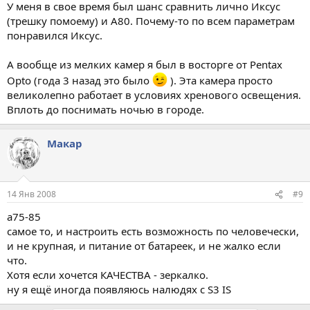
У меня в свое время был шанс сравнить лично Иксус
(трешку помоему) и A80. Почему-то по всем параметрам
понравился Иксус.
А вообще из мелких камер я был в восторге от Pentax
Opto (года 3 назад это было
). Эта камера просто
великолепно работает в условиях хренового освещения.
Вплоть до поснимать ночью в городе.
Макар
14 Янв 2008
#9
а75-85
самое то, и настроить есть возможность по человечески,
и не крупная, и питание от батареек, и не жалко если
что.
Хотя если хочется КАЧЕСТВА - зеркалко.
ну я ещё иногда появляюсь налюдях с S3 IS