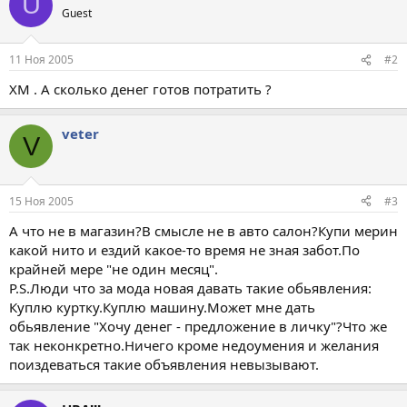
U
Guest
11 Ноя 2005
#2
ХМ . А сколько денег готов потратить ?
veter
V
15 Ноя 2005
#3
А что не в магазин?В смысле не в авто салон?Купи мерин
какой нито и ездий какое-то время не зная забот.По
крайней мере "не один месяц".
P.S.Люди что за мода новая давать такие обьявления:
Куплю куртку.Куплю машину.Может мне дать
обьявление "Хочу денег - предложение в личку"?Что же
так неконкретно.Ничего кроме недоумения и желания
поиздеваться такие объявления невызывают.