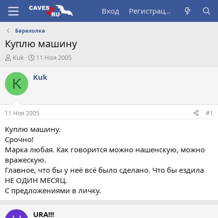
Вход
Регистрация
Барахолка
Куплю машину
А
Д
Kuk
11 Ноя 2005
в
а
т
т
Kuk
K
о
а
р
н
т
а
е
ч
11 Ноя 2005
#1
м
а
ы
л
Куплю машину.
а
Срочно!
Марка любая. Как говорится можно нашенскую, можно
вражескую.
Главное, что бы у неё всё было сделано. Что бы ездила
НЕ ОДИН МЕСЯЦ.
С предложениями в личку.
URA!!!