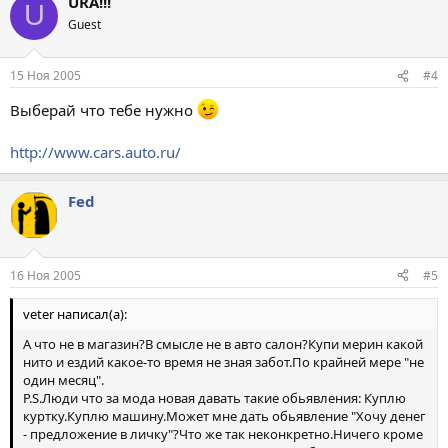
URA!!!
U
Guest
15 Ноя 2005
#4
Выберай что тебе нужно
http://www.cars.auto.ru/
Fed
16 Ноя 2005
#5
veter написал(а):
А что не в магазин?В смысле не в авто салон?Купи мерин какой
нито и ездий какое-то время не зная забот.По крайней мере "не
один месяц".
P.S.Люди что за мода новая давать такие обьявления: Куплю
куртку.Куплю машину.Может мне дать обьявление "Хочу денег
- предложение в личку"?Что же так неконкретно.Ничего кроме