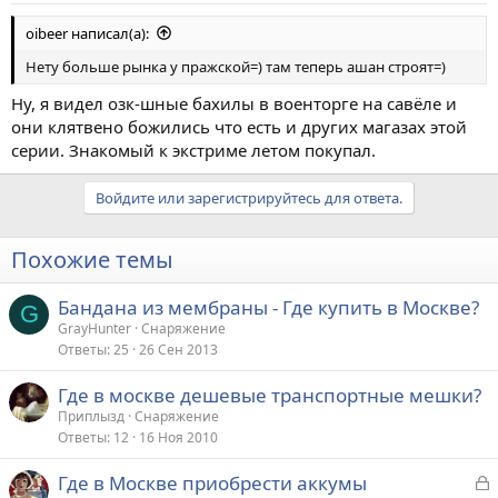
oibeer написал(а):
Нету больше рынка у пражской=) там теперь ашан строят=)
Ну, я видел озк-шные бахилы в военторге на савёле и
они клятвено божились что есть и других магазах этой
серии. Знакомый к экстриме летом покупал.
Войдите или зарегистрируйтесь для ответа.
Похожие темы
Бандана из мембраны - Где купить в Москве?
G
GrayHunter
Снаряжение
Ответы
25
26 Сен 2013
Где в москве дешевые транспортные мешки?
Приплызд
Снаряжение
Ответы
12
16 Ноя 2010
З
Где в Москве приобрести аккумы