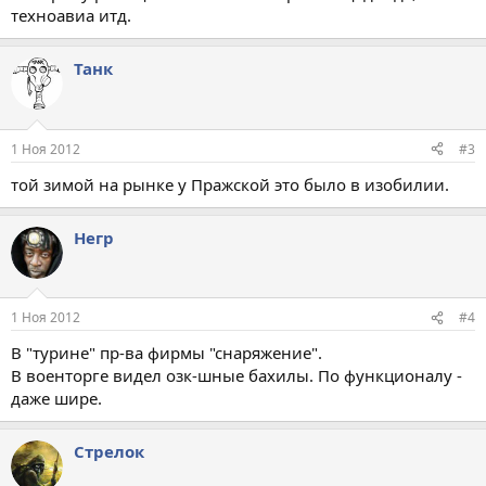
техноавиа итд.
Танк
1 Ноя 2012
#3
той зимой на рынке у Пражской это было в изобилии.
Негр
1 Ноя 2012
#4
В "турине" пр-ва фирмы "снаряжение".
В военторге видел озк-шные бахилы. По функционалу -
даже шире.
Cтрелок