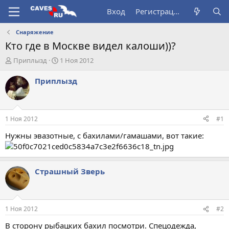
Вход
Регистрация
Снаряжение
Кто где в Москве видел калоши))?
А
Д
Приплызд
1 Ноя 2012
в
а
т
т
Приплызд
о
а
р
н
т
а
е
ч
1 Ноя 2012
#1
м
а
ы
л
Нужны эвазотные, с бахилами/гамашами, вот такие:
а
Страшный Зверь
1 Ноя 2012
#2
В сторону рыбацких бахил посмотри. Спецодежда,