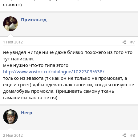
строят=)
Приплызд
1 Ноя 2012
#7
не увидел нигде ниче даже близко похожего из того что
тут написали.
мне нужно что-то типа этого
http://www.vostok.ru/catalogue/1022303/638/
только из эвазота (тк как он не только не промокает, а
еще и греет) дабы одевать как тапочки, когда я ночую не
дома/обувь промокла. Пришивать самому ткань
гамашины как то не ня(
Негр
2 Ноя 2012
#8