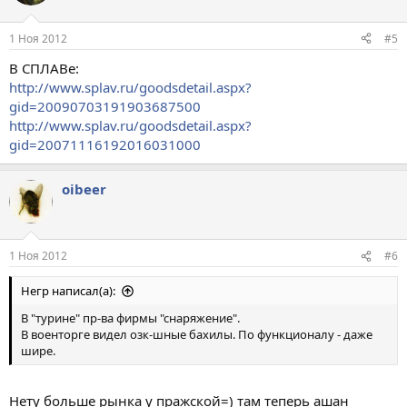
1 Ноя 2012
#5
В СПЛАВе:
http://www.splav.ru/goodsdetail.aspx?
gid=20090703191903687500
http://www.splav.ru/goodsdetail.aspx?
gid=20071116192016031000
oibeer
1 Ноя 2012
#6
Негр написал(а):
В "турине" пр-ва фирмы "снаряжение".
В военторге видел озк-шные бахилы. По функционалу - даже
шире.
Нету больше рынка у пражской=) там теперь ашан