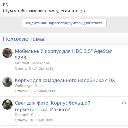
PS
Шум я тебе замерить могу, если что. ;-)
Войдите или зарегистрируйтесь для ответа.
Похожие темы
Мобильный корпус для HDD 3.5" AgeStar
S2B3J
KILOwatt
Барахолка
Ответы
0
21 Окт 2013
Корпус для самодельного налобника с DX
Wolfsangel
Свет
Ответы
2
28 Июл 2009
З
Свет для фото. Корпус большой
а
герметичный. Из чего?
к
Горький
Свет
р
Ответы
18
4 Авг 2009