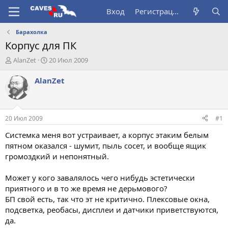
Вход
Регистрация
Барахолка
Корпус для ПК
А
Д
AlanZet
20 Июл 2009
в
а
т
т
AlanZet
о
а
р
н
т
а
е
ч
20 Июл 2009
#1
м
а
ы
л
Системка меня вот устраивает, а корпус этаким белым
а
пятном оказался - шумит, пыль сосет, и вообще ящик
громоздкий и непонятный.
Может у кого завалялось чего нибудь эстетически
приятного и в то же время не дерьмового?
БП свой есть, так что эт не критично. Плексовые окна,
подсветка, реобасы, дисплеи и датчики приветствуются,
да.