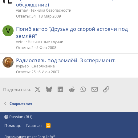
обсуждение)
varnav
Техника безопасности
Ответы
34
18 Мар 2009
Погиб автор "Друзья до скорой встречи под
V
землёй"
veter
Несчастные случаи
Ответы
2
5 Фев 2008
Радиосвязь под землёй. Эксперимент.
Курьер
Снаряжение
Ответы
25
6 Июн 2007
X
Bluesky
LinkedIn
Reddit
WhatsApp
Электронная поч
Ссылка
Поделиться:
Снаряжение
Russian (RU)
Помощь
Главная
R
S
S
®
Локализация от xenForo.Info