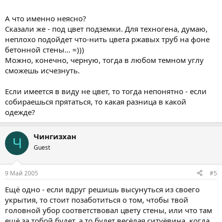
А что именно неясно?
Сказали же - под цвет подземки. Для техногена, думаю,
неплохо подойдет что-нить цвета ржавых труб на фоне
бетонной стены... =)))
Можно, конечно, черную, тогда в любом темном углу
сможешь исчезнуть.
Если имеется в виду не цвет, то тогда непонятно - если
собираешься прятаться, то какая разница в какой
одежде?
Чингизхан
Ч
Guest
9 Май 2005
#5
Ещё одно - если вдруг решишь высунуться из своего
укрытия, то стоит позаботиться о том, чтобы твой
головной убор соответствовал цвету стены, или что там
ещё за тобой будет, а то будет весёлая ситуёвина, когда