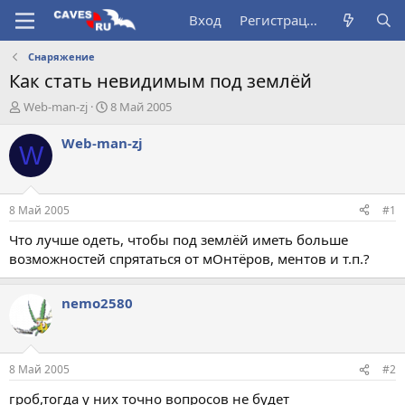
Вход
Регистрация
Снаряжение
Как стать невидимым под землёй
А
Д
Web-man-zj
8 Май 2005
в
а
т
т
Web-man-zj
W
о
а
р
н
т
а
е
ч
8 Май 2005
#1
м
а
ы
л
Что лучше одеть, чтобы под землёй иметь больше
а
возможностей спрятаться от мОнтёров, ментов и т.п.?
nemo2580
8 Май 2005
#2
гроб,тогда у них точно вопросов не будет