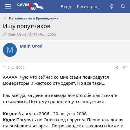
Вход
Регистрация
Путешествия и Краеведение
Ищу попутчиков
А
Д
Main Urod
11 Июл 2006
в
а
т
т
Main Urod
M
о
а
р
н
т
а
е
ч
11 Июл 2006
#1
м
а
ы
л
ААААА! Чую что сейчас ко мне сзади подкрадутся
а
модераторы и жестоко отмодерят. Но все таки...
Как всегда, за день до выезда все кто обещался ехать
отказались. Поэтому срочно ищутся попутчики.
Когда:
6 августа 2006 - 20 августа 2006
Куда:
Погулять по Онего под парусом. Первоначальная
идея Медвежьегорск - Петрозаводск с заходом в Кижи и