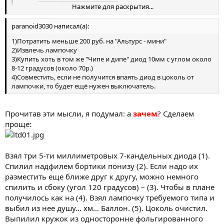
Нажмите для раскрытия...
    |     _|_    _|_    _|_

    |    (/D\)  (/D\)  (/D\)

    _4.5   |      |      |

paranoid3030 написал(а):
  ___     _|_    _|_    _|_

1)Потратить меньше 200 руб. на "Альтурс - мини"
    |    |20|   |20|   |20|

2)Извлечь лампочку
    |______|_____|_______|
3)Купить хоть в том же "Чипе и дипе" диод 10мм с углом около
8-12 градусов (около 70р.)
4)Совместить, если не получится впаять диод в цоколь от
лампочки, то будет ещё нужен выключатель.
Прочитав эти мысли, я подумал: а
зачем
? Сделаем
проще:
Взял три 5-ти миллиметровых 7-кандельных диода (1).
Спилил надфилем бортики понизу (2). Если надо их
разместить еще ближе друг к другу, можно немного
спилить и сбоку (угол 120 градусов) – (3). Чтобы в плане
получилось как на (4). Взял лампочку требуемого типа и
выбил из нее душу… хм… Баллон. (5). Цоколь очистил.
Выпилил кружок из односторонне фольгированного