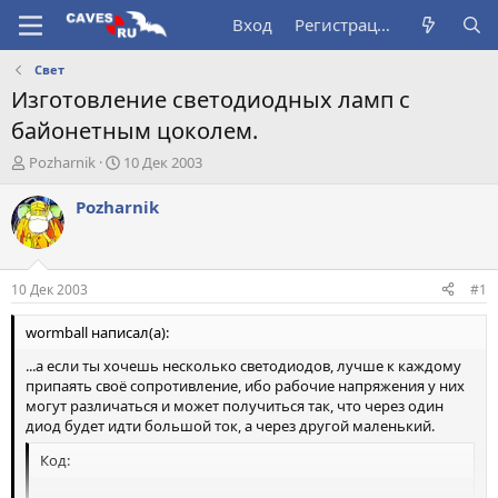
Вход
Регистрация
Свет
Изготовление светодиодных ламп с
байонетным цоколем.
А
Д
Pozharnik
10 Дек 2003
в
а
т
т
Pozharnik
о
а
р
н
т
а
е
ч
10 Дек 2003
#1
м
а
ы
л
wormball написал(а):
а
...а если ты хочешь несколько светодиодов, лучше к каждому
припаять своё сопротивление, ибо рабочие напряжения у них
могут различаться и может получиться так, что через один
диод будет идти большой ток, а через другой маленький.
Код:
     ____________________
