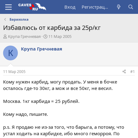
Вход
Регистрация
Барахолка
Избавлюсь от карбида за 25р/кг
А
Д
Крупа Гречневая
11 Мар 2005
в
а
т
т
Крупа Гречневая
К
о
а
р
н
т
а
е
ч
11 Мар 2005
#1
м
а
ы
л
Кому нужен карбид, могу продать. У меня в бочке
а
осталось где-то 30кг, а мож и все 50кг, не весил.
Москва. 1кг карбида = 25 рублей.
Кому надо, пишите.
p.s. Я продаю не из-за того, что барыга, а потому, что
устал ходить на карбидке, ибо много геморроя. По