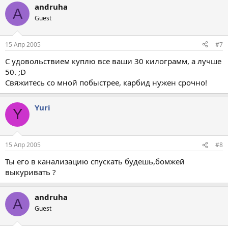
andruha
TIKKA PLUS и т.п., это начало задевать.
A
Guest
15 Апр 2005
#7
С удовольствием куплю все ваши 30 килограмм, а лучше
50. ;D
Свяжитесь со мной побыстрее, карбид нужен срочно!
Yuri
Y
15 Апр 2005
#8
Ты его в канализацию спускать будешь,бомжей
выкуривать ?
andruha
A
Guest