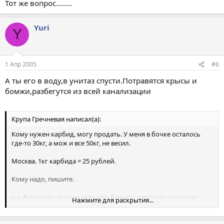
Тот же вопрос........
Yuri
Y
1 Апр 2005
#6
А ты его в воду,в унитаз спусти.Потравятся крысы и
бомжи,разбегутся из всей канализации
Крупа Гречневая написал(а):
Кому нужен карбид, могу продать. У меня в бочке осталось
где-то 30кг, а мож и все 50кг, не весил.
Москва. 1кг карбида = 25 рублей.
Кому надо, пишите.
p.s. Я продаю не из-за того, что барыга, а потому, что устал
Нажмите для раскрытия...
ходить на карбидке, ибо много геморроя. По началу это не так
заметно, а уже потом, когда тебя вокруг окружают люди с
вполне приличным и долгим светом, как например PETZL