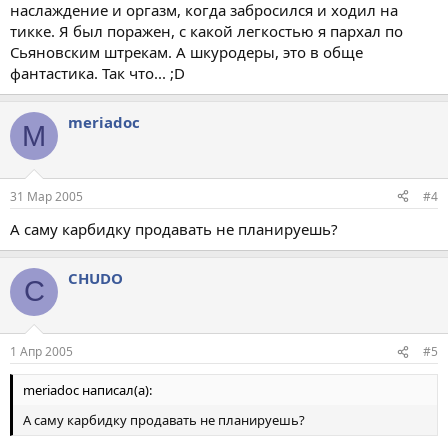
наслаждение и оргазм, когда забросился и ходил на
тикке. Я был поражен, с какой легкостью я пархал по
Сьяновским штрекам. А шкуродеры, это в обще
фантастика. Так что... ;D
meriadoc
M
31 Мар 2005
#4
А саму карбидку продавать не планируешь?
CHUDO
C
1 Апр 2005
#5
meriadoc написал(а):
А саму карбидку продавать не планируешь?