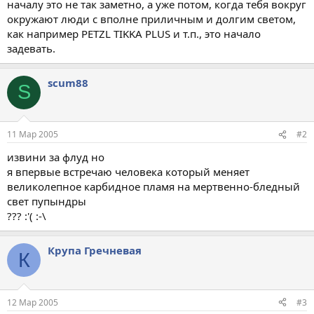
началу это не так заметно, а уже потом, когда тебя вокруг
окружают люди с вполне приличным и долгим светом,
как например PETZL TIKKA PLUS и т.п., это начало
задевать.
scum88
S
11 Мар 2005
#2
извини за флуд но
я впервые встречаю человека который меняет
великолепное карбидное пламя на мертвенно-бледный
свет пупындры
??? :'( :-\
Крупа Гречневая
К
12 Мар 2005
#3