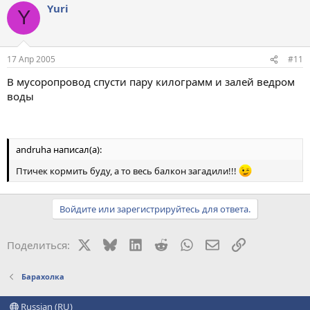
Yuri
Y
17 Апр 2005
#11
В мусоропровод спусти пару килограмм и залей ведром
воды
andruha написал(а):
Птичек кормить буду, а то весь балкон загадили!!!
Войдите или зарегистрируйтесь для ответа.
X
Bluesky
LinkedIn
Reddit
WhatsApp
Электронная поч
Ссылка
Поделиться:
Барахолка
Russian (RU)