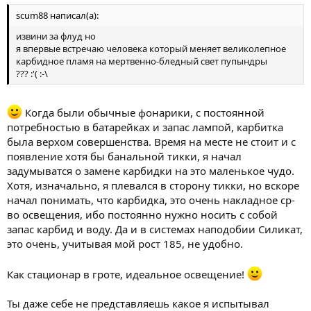
scum88 написал(а):
извини за флуд но
я впервые встречаю человека который меняет великолепное
карбидное пламя на мертвенно-бледный свет пупындры
??? :'( :-\
Когда были обычные фонарики, с постоянной
потребностью в батарейках и запас лампой, карбитка
была верхом совершенства. Время на месте не стоит и с
появление хотя бы банальной тикки, я начал
задумыватся о замене карбидки на это маленькое чудо.
Хотя, изначально, я плевался в сторону тикки, но вскоре
начал понимать, что карбидка, это очень накладное ср-
во освещения, ибо постоянно нужно носить с собой
запас карбид и воду. Да и в системах наподобии Силикат,
это очень, учитывая мой рост 185, не удобно.
Как стационар в гроте, идеальное освещение!
Ты даже себе не представляешь какое я испытывал