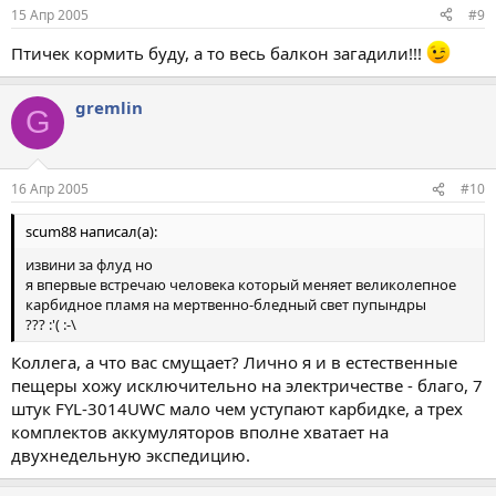
15 Апр 2005
#9
Птичек кормить буду, а то весь балкон загадили!!!
gremlin
G
16 Апр 2005
#10
scum88 написал(а):
извини за флуд но
я впервые встречаю человека который меняет великолепное
карбидное пламя на мертвенно-бледный свет пупындры
??? :'( :-\
Коллега, а что вас смущает? Лично я и в естественные
пещеры хожу исключительно на электричестве - благо, 7
штук FYL-3014UWC мало чем уступают карбидке, а трех
комплектов аккумуляторов вполне хватает на
двухнедельную экспедицию.