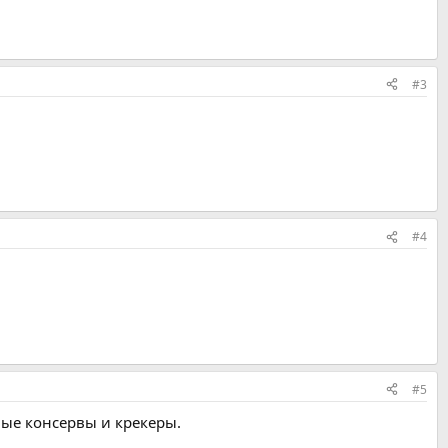
#3
#4
#5
ые консервы и крекеры.