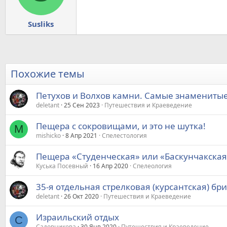
Susliks
Похожие темы
Петухов и Волхов камни. Самые знаменитые
deletant
25 Сен 2023
Путешествия и Краеведение
Пещера с сокровищами, и это не шутка!
M
mishicko
8 Апр 2021
Спелестология
Пещера «Студенческая» или «Баскунчакская
Куська Посевный
16 Апр 2020
Спелеология
35-я отдельная стрелковая (курсантская) бри
deletant
26 Окт 2020
Путешествия и Краеведение
Израильский отдых
С
Садовникова
30 Янв 2020
Путешествия и Краеведение