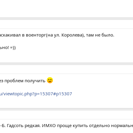
аскакивал в военторг(на ул. Королева), там не было.
ьно! =))
без проблем получить
t.ru/viewtopic.php?p=15307#p15307
Б. Гадсоть редкая. ИМХО проще купить отдельно нормальн