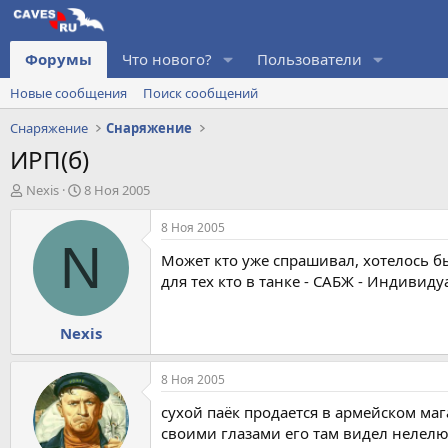
Форумы
Что нового?
Пользователи
Новые сообщения
Поиск сообщений
Снаряжение
Снаряжение
ИРП(б)
А
Д
Nexis
8 Ноя 2005
в
а
т
т
8 Ноя 2005
о
а
N
Может кто уже спрашивал, хотелось б
р
н
т
а
для тех кто в танке - САБЖ - Индивид
е
ч
м
а
Nexis
ы
л
а
8 Ноя 2005
сухой паёк продается в армейском ма
своими глазами его там видел нелелю 