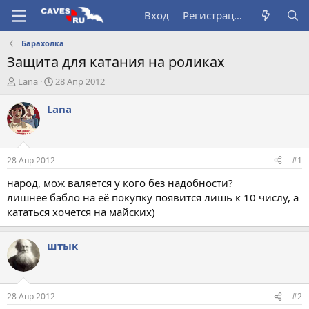
Вход
Регистрация
Барахолка
Защита для катания на роликах
А
Д
Lana
28 Апр 2012
в
а
т
т
Lana
о
а
р
н
т
а
е
ч
28 Апр 2012
#1
м
а
ы
л
народ, мож валяется у кого без надобности?
а
лишнее бабло на её покупку появится лишь к 10 числу, а
кататься хочется на майских)
штык
28 Апр 2012
#2