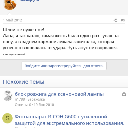
1 Май 2012
#9
Шлем не нужен же!
Лана, я так катаю, самая жесть была один раз - упал на
попу, а в заднем кармане лежала зажигалка, которая
успешно взорвалась от удара. Чуть анус не взорвался.
а ты хде катаешь?
Войдите или зарегистрируйтесь для ответа.
Похожие темы
З
блок розжига для ксеноновой лампы
а
n1788
Барахолка
Ответы
0
19 Янв 2010
к
р
Фотоаппарат RICOH G600 с усиленной
S
защитой для экстремального использования.
т