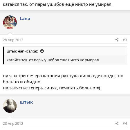
катайся так. от пары ушибов ещё никто не умирал.
Lana
28 Апр 2012
#3
штык написал(а):
катайся так. от пары ушибов ещё никто не умирал.
ну я за три вечера катания рухнула лишь единожды, но
больно и обидно.
на запястье теперь синяк, печатать больно =(
штык
28 Апр 2012
#4