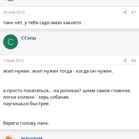
28 Апр 2012
#7
таки нет, у тебя садо-мазо какоето
ССыщ
С
1 Май 2012
#8
экип нужен. экип нужен тогда - когда он нужен.
а просто покататься... на роликах? шлем самое главное.
логки колени - херь собачая.
научишься быстрее.
береги голову ланк.
машрум