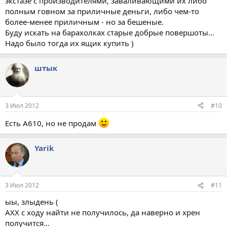
экстазе с производителями, заваливающими их либо
полным говном за приличные деньги, либо чем-то
более-менее приличным - но за бешеные.
Буду искать на барахолках старые добрые повершоты...
Надо было тогда их ящик купить )
штык
3 Июл 2012
#10
Есть А610, но не продам
Yarik
3 Июл 2012
#11
ыы, злыдень (
АХХ с ходу найти не получилось, да наверно и хрен
получится...