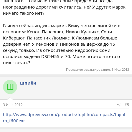
Типа того - в смысле тоже Сони? Вроде они всегда
неоправданно дорогими считались, не? У других марок
ничего такого нет?
Глянул сейчас яндекс-маркет. Вижу четыре линейки в
основном: Кенон Павершот, Никон Кулпикс, Сони
Кибершот, Панасоник Люмикс. К Люмиксам больше
доверия нет. У Кенонов и Никонов выдержка до 15
секунд только. Из относительно недорогих Сони
остались модели DSC-H55 и 70. Может кто-то что-то о
них сказать?
Последнее редактирование:
3 Июл 2012
шпиён
Ш
3 Июл 2012
#5
http://www.dpreview.com/products/fujifilm/compacts/fujifil
m_f600exr