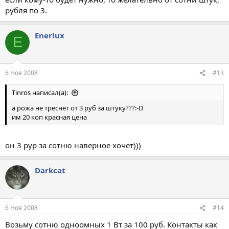
рубля по 3.
Enerlux
E
6 Ноя 2008
#13
Tinros написал(а):
а рожа не треснет от 3 руб за штуку???:-D
им 20 коп красная цена
он 3 рур за сотню наверное хочет)))
Darkcat
6 Ноя 2008
#14
Возьму сотню одноомных 1 Вт за 100 руб. Контакты как