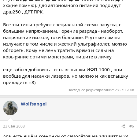
ххх(не помню). Для автономного питания подойдут
дрш250 , ДРТ,ПРК.
Все эти типы требуют специальной схемы запуска, с
большим напряжением. Горение разряда - наоборот,
напряжение низкое, токи большие. Ртутные лампы
излучают в том числе и жесткий ультрафиолет, можно
обгореть. Кому не лень тратить время и силы на
ковыряние с этими монстрами, пишите в личку.
еще забыл добавить - есть вспышки ИФП-1000 , они
вообще для накачки лазеров, но можно и как вспышку
приладить =8)
Последнее редактирование:
23 Сен 2008
Wolfsangel
23 Сен 2008
#6
Ага, есть ещё и ксенонки от самолётов на 240 ватт и 24