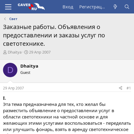
Вход
Регистрация
Свет
Заказные работы. Объявления о
предоставлении и заказы услуг по
светотехнике.
А
Д
Dhaitya
29 Апр 2007
в
а
т
т
Dhaitya
D
о
а
Guest
р
н
т
а
е
ч
29 Апр 2007
#1
м
а
ы
л
I.
а
Эта тема предназначена для тех, кто желал бы
разместить объявление о предоставлении услуг в
области светотехники на частной основе и для
желающих этими услугами воспользоваться - переделать
или улучшить фонарь, взять в аренду светотехническое