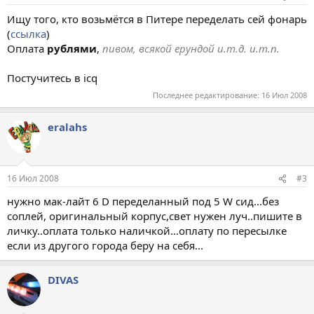
Ищу того, кто возьмётся в Питере переделать сей фонарь
(
ссылка
)
Оплата
рублями
,
пивом, всякой ерундой и.т.д. и.т.п.
Постучитесь в icq
Последнее редактирование:
16 Июл 2008
eralahs
16 Июл 2008
#3
нужно мак-лайт 6 D переделанный под 5 W сид...без
соплей, оригинальный корпус,свет нужен луч..пишите в
личку..оплата только наличкой...оплату по пересылке
если из другого города беру на себя...
DIVAS