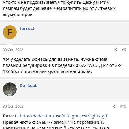
Что-то мне подсказывает, что купить Цесну к этим
лампам будет дешевле, чем запитать их от литьевых
акумуляторов.
forrest
F
30 Сен 2008
#9
Хочу сделать фонарь для дайвинга, нужна схема
плавной регулировки в пределах 0.6А-2А СИД Р7 от 2-х
18650, пишите в личку, оплата наличкой.
Darkcat
30 Сен 2008
#10
forrest -
http://darkcat.ru/usefull/light_test/light2.gif
Правая часть схемы. R7 замени на переменник,
напряжение на нем должно быть от 0 до I*R10 (R6