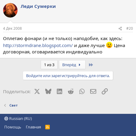
Леди Сумерки
4 Дек 2008
#20
Оплетаю фонари (и не только) наподобие, как здесь:
http://stormdrane.blogspot.com/
и даже лучше
Цена
договорная, оговаривается индивидуально
Last
1 из 3
Вперёд
Войдите или зарегистрируйтесь для ответа.
X
Bluesky
LinkedIn
Reddit
WhatsApp
Электронная поч
Ссылка
Поделиться:
Свет
Russian (RU)
Помощь
Главная
R
S
S