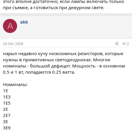
этого вполне достаточно, если лампы включать только
при съемке, а готовиться при дежурном свете.
akk
A
28 Окт 2008
#12
нарыл недавно кучу низкоомных резисторов, которые
нужны в примитивных светодиодниках. Многие
номиналы - большой дефицит. Мощность - в основном
0.5 и 1 вт, попадаются 0.25 ватта.
Номиналы:
1Е
1Е3
1Е5
2Е
2Е7
3Е
3Е9