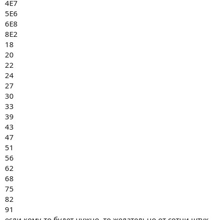
4Е7
5Е6
6Е8
8Е2
18
20
22
24
27
30
33
39
43
47
51
56
62
68
75
82
91
если кому-то будет нужно, то желательно от сотни штук,