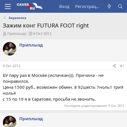
Вход
Регистрация
Барахолка
Зажим конг FUTURA FOOT right
А
Д
Приплызд
9 Окт 2012
в
а
т
т
Приплызд
о
а
р
н
т
а
е
ч
9 Окт 2012
#1
м
а
ы
л
БУ пару раз в Москве (испачкан))). Причина - не
а
понравился.
Цена 1500 руб., возможен обмен. 8 92шесть 7ноль1 три9
ноль4
с 15 по 19 я в Саратове, просьба не звонить.
Последнее редактирование:
9 Окт 2012
Приплызд