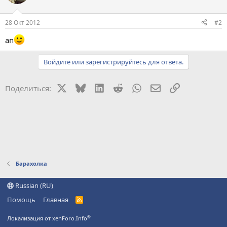
28 Окт 2012
#2
ап
Войдите или зарегистрируйтесь для ответа.
X
Bluesky
LinkedIn
Reddit
WhatsApp
Электронная поч
Ссылка
Поделиться:
Барахолка
Russian (RU)
Помощь
Главная
R
S
S
®
Локализация от xenForo.Info