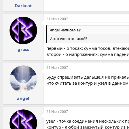
Darkcat
21 Июн 2007
angel написал(а):
А это еще кто такой?
первый - о токах: сумма токов, втека
gross
второй - о напряжениях: сумма паден
21 Июн 2007
Буду спрашивать дальше,я не прикалы
Что считать за контур и узел в данно
angel
21 Июн 2007
узел - точка соединения нескольких п
контур - любой замкнутый контур из 