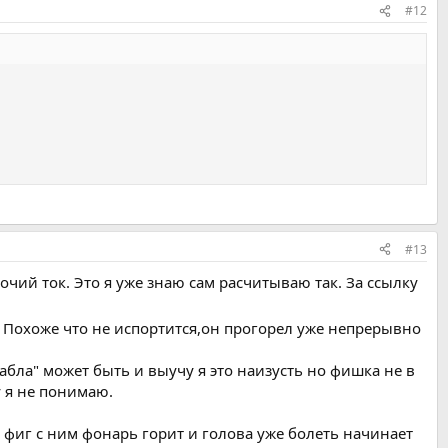
#12
#13
ий ток. Это я уже знаю сам расчитываю так. За ссылку
Похоже что не испортится,он прогорел уже непрерывно
лабла" может быть и выучу я это наизусть но фишка не в
у я не понимаю.
о фиг с ним фонарь горит и голова уже болеть начинает