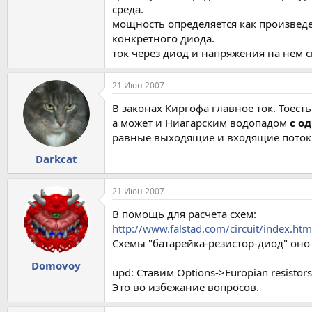
среда.
мощность определяется как произвед
конкретного диода.
ток через диод и напряжения на нем 
21 Июн 2007
В законах Киргофа главное ток. Тоест
а может и Ниагарским водопадом
с о
равные выходящие и входящие поток
Darkcat
21 Июн 2007
В помощь для расчета схем:
http://www.falstad.com/circuit/index.htm
Схемы "батарейка-резистор-диод" оно 
Domovoy
upd: Ставим Options->Europian resistors
Это во избежание вопросов.