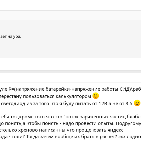
ает на ура.
уле R=(напряжение батарейки-напряжение работы СИД)\рабоч
перестану пользоваться калькулятором
ветодиод из за того что я буду питать от 12В а не от 3.5
 себя ток,кроме того что это "поток заряженных частиц блаб
до понять,а чтобы понять - надо провести опыты. Подругом
столько хреново написанны что проще юзать яндекс.
ода чтоли? Тогда зачем вообще их брать в расчет? эхх ладн