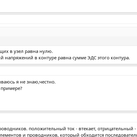
ющих в узел равна нулю.
ий напряжений в контуре равна сумме ЭДС этого контура.
ваюсь я не знаю,честно.
м примере?
роводников. положительный ток - втекает, отрицательный - 
элементов и проводников, который обходится последовател