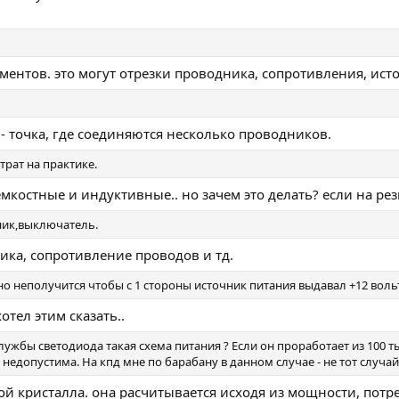
ементов. это могут отрезки проводника, сопротивления, ист
л - точка, где соединяются несколько проводников.
трат на практике.
емкостные и индуктивные.. но зачем это делать? если на ре
чник,выключатель.
ка, сопротивление проводов и тд.
о неполучится чтобы с 1 стороны источник питания выдавал +12 вольт 
отел этим сказать..
лужбы светодиода такая схема питания ? Если он проработает из 100 т
а недопустима. На кпд мне по барабану в данном случае - не тот случ
ой кристалла. она расчитывается исходя из мощности, пот