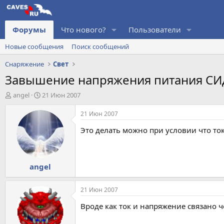
Форумы
Что нового?
Пользователи
Новые сообщения
Поиск сообщений
Снаряжение
Свет
Завышение напряжения питания СИ
А
Д
angel
21 Июн 2007
в
а
т
т
21 Июн 2007
о
а
Это делать можно при условии что ток
р
н
т
а
е
ч
м
а
angel
ы
л
а
21 Июн 2007
Вроде как ток и напряжение связано ч