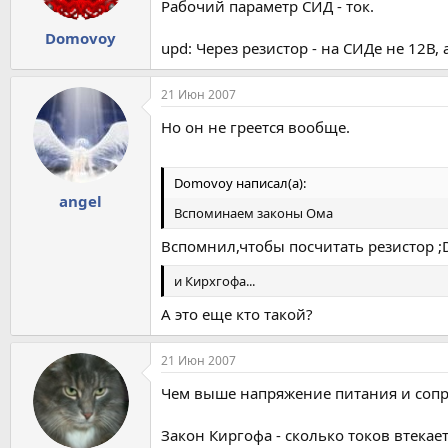
Рабочий параметр СИД - ток.
Domovoy
upd: Через резистор - на СИДе не 12В
21 Июн 2007
Но он не греется вообще.
Domovoy написал(а):
angel
Вспоминаем законы Ома
Вспомнил,чтобы посчитать резистор ;
и Кирхгофа...
А это еще кто такой?
21 Июн 2007
Чем выше напряжение питания и сопро
Закон Киргофа - сколько токов втекае