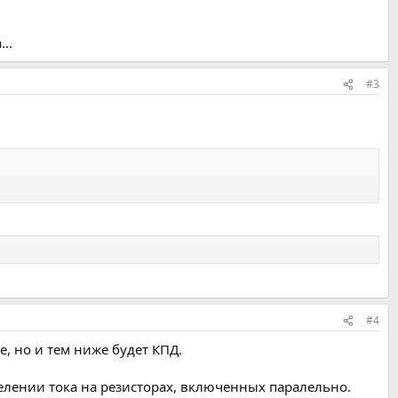
..
#3
#4
, но и тем ниже будет КПД.
 делении тока на резисторах, включенных паралельно.