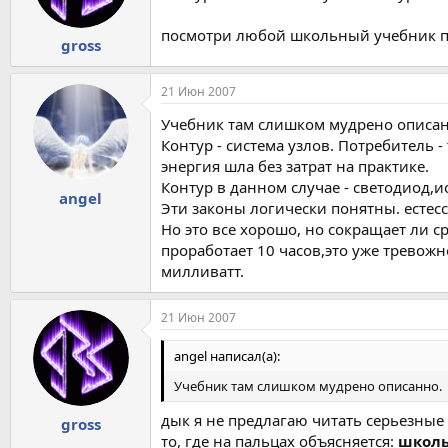
посмотри любой школьный учебник п
gross
21 Июн 2007
Учебник там слишком мудрено описан
Контур - система узлов. Потребитель -
энергия шла без затрат на практике.
Контур в данном случае - светодиод,
angel
Эти законы логически понятны. естесс
Но это все хорошо, но сокращает ли с
проработает 10 часов,это уже тревожн
милливатт.
21 Июн 2007
angel написал(а):
Учебник там слишком мудрено описанно.
дык я не предлагаю читать серьезные
gross
то, где на пальцах объясняется:
школ