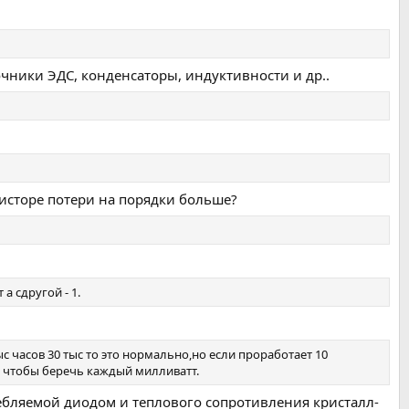
очники ЭДС, конденсаторы, индуктивности и др..
зисторе потери на порядки больше?
а сдругой - 1.
ыс часов 30 тыс то это нормально,но если проработает 10
ай чтобы беречь каждый милливатт.
ребляемой диодом и теплового сопротивления кристалл-