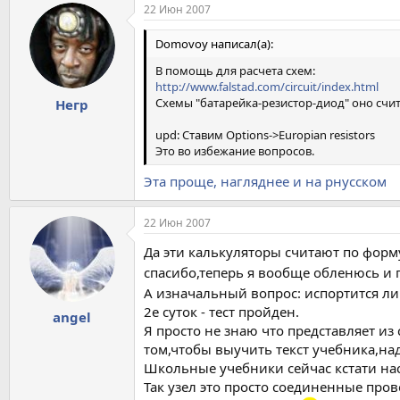
22 Июн 2007
Domovoy написал(а):
В помощь для расчета схем:
http://www.falstad.com/circuit/index.html
Схемы "батарейка-резистор-диод" оно счит
Негр
upd: Ставим Options->Europian resistors
Это во избежание вопросов.
Эта проще, нагляднее и на рнусском
22 Июн 2007
Да эти калькуляторы считают по форм
спасибо,теперь я вообще обленюсь и 
А изначальный вопрос: испортится ли с
2е суток - тест пройден.
angel
Я просто не знаю что представляет из
том,чтобы выучить текст учебника,на
Школьные учебники сейчас кстати на
Так узел это просто соединенные пров