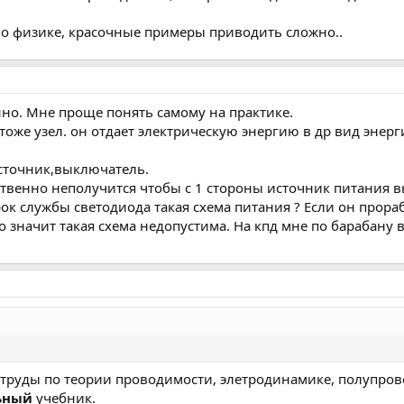
о физике, красочные примеры приводить сложно..
но. Мне проще понять самому на практике.
 тоже узел. он отдает электрическую энергию в др вид энерг
источник,выключатель.
твенно неполучится чтобы с 1 стороны источник питания вы
рок службы светодиода такая схема питания ? Если он прораб
о значит такая схема недопустима. На кпд мне по барабану 
 труды по теории проводимости, элетродинамике, полупрово
ьный
учебник.