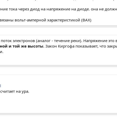
ение тока через диод на напряжение на диоде. она не дол
связаны вольт-амперной характеристикой (ВАХ)
ь поток электронов (аналог - течение реки). Напряжение это
дной и той же высоты
. Закон Киргофа показывает, что за
и.
l
считает на ура.