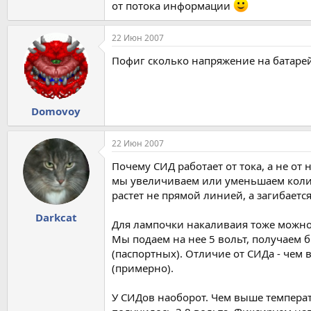
от потока информации
22 Июн 2007
Пофиг сколько напряжение на батарей
Domovoy
22 Июн 2007
Почему СИД работает от тока, а не от
мы увеличиваем или уменьшаем количе
растет не прямой линией, а загибаетс
Darkcat
Для лампочки накаливаия тоже можно 
Мы подаем на нее 5 вольт, получаем б
(паспортных). Отличие от СИДа - чем
(примерно).
У СИДов наоборот. Чем выше температ