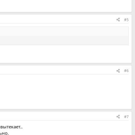
#5
#6
#7
вытекает..
ьно.