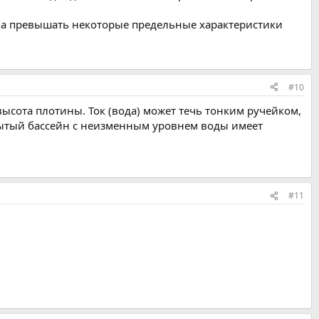
жна превышать некоторые предельные характеристики
#10
 высота плотины. Ток (вода) может течь тонким ручейком,
крытый бассейн с неизменным уровнем воды имеет
#11