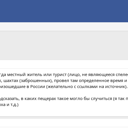
гда местный житель или турист (лицо, не являющееся спе
х, шахтах (заброшенных), провел там определенное время 
роизошедшие в России (желательно с ссылками на источник).
одсказать, в каких пещерах такое могло бы случиться (я т
а и т.д.)