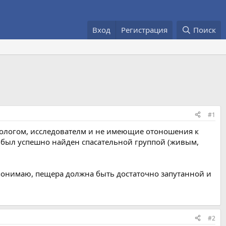
Вход
Регистрация
Поиск
#1
леологом, исследователм и не имеющие отоношения к
и был успешно найден спасательной группой (живым,
ак понимаю, пещера должна быть достаточно запутанной и
#2