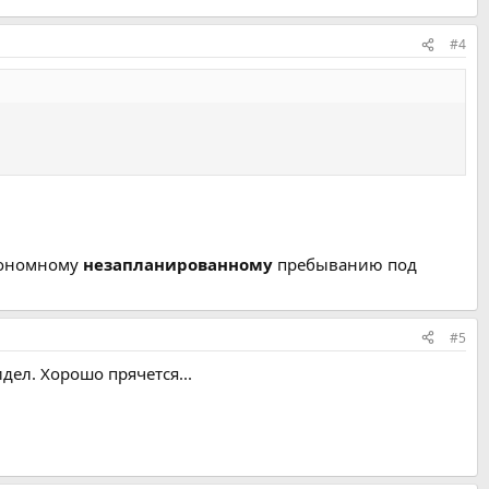
#4
втономному
незапланированному
пребыванию под
#5
дел. Хорошо прячется...