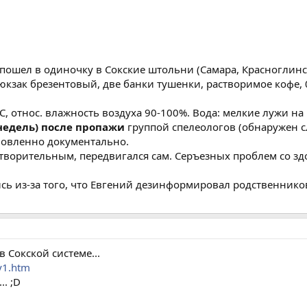
, пошел в одиночку в Сокские штольни (Самара, Красноглинск
юкзак брезентовый, две банки тушенки, растворимое кофе, 0
С, относ. влажность воздуха 90-100%. Вода: мелкие лужи на 
 недель) после пропажи
группой спелеологов (обнаружен с
новленно документально.
ворительным, передвигался сам. Серъезных проблем со зд
ь из-за того, что Евгений дезинформировал родственников, 
 Сокской системе...
oy1.htm
.. ;D