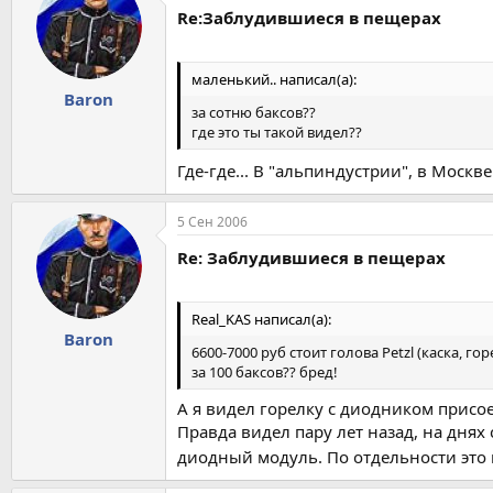
Re:Заблудившиеся в пещерах
маленький.. написал(а):
Baron
за сотню баксов??
где это ты такой видел??
Где-где... В "альпиндустрии", в Москве
5 Сен 2006
Re: Заблудившиеся в пещерах
Real_KAS написал(а):
Baron
6600-7000 руб стоит голова Petzl (каска, го
за 100 баксов?? бред!
А я видел горелку с диодником присое
Правда видел пару лет назад, на днях
диодный модуль. По отдельности это 