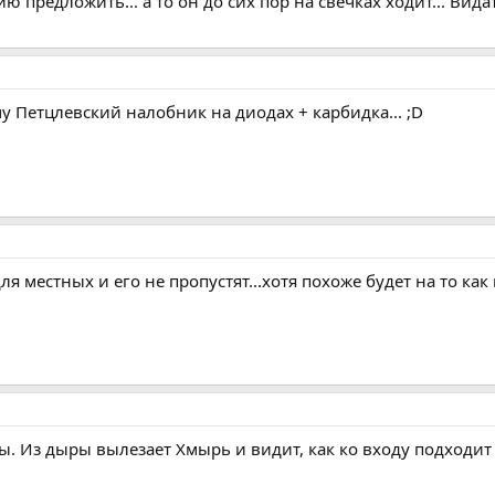
ию предложить... а то он до сих пор на свечках ходит... Вид
у Петцлевский налобник на диодах + карбидка... ;D
я местных и его не пропустят...хотя похоже будет на то как 
ты. Из дыры вылезает Хмырь и видит, как ко входу подходи