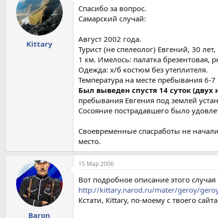
Спасибо за вопрос.
Самарский случай:
Август 2002 года.
Kittary
Турист (не спелеолог) Евгений, 30 лет
1 км. Имелось: палатка брезентовая, р
Одежда: х/б костюм без утеплителя.
Температура на месте пребывания 6-7 
Был выведен спустя 14 суток (двух
пребывания Евгения под землей уста
Сосояние пострадавшего было удовлет
Своевременные спасработы не началис
место.
15 Мар 2006
Вот подробное описание этого случая в
http://kittary.narod.ru/mater/geroy/ger
Кстати, Кittary, по-моему с твоего сайта.
Baron