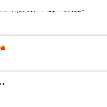
настолько умён, что пошёл на половинке свечи?
!
ня.