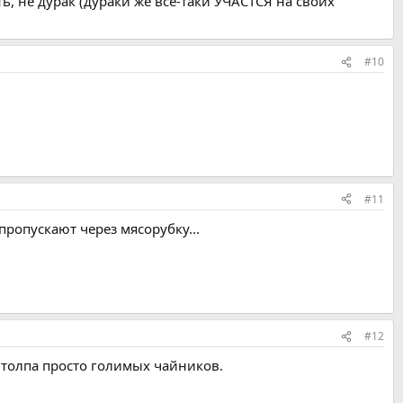
ать, не дурак (дураки же все-таки УЧАСТСЯ на своих
#10
#11
пропускают через мясорубку...
#12
т толпа просто голимых чайников.