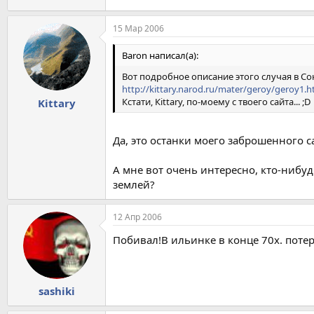
15 Мар 2006
Baron написал(а):
Вот подробное описание этого случая в Сок
http://kittary.narod.ru/mater/geroy/geroy1.
Кстати, Кittary, по-моему с твоего сайта... ;D
Kittary
Да, это останки моего заброшенного са
А мне вот очень интересно, кто-нибуд
землей?
12 Апр 2006
Побивал!В ильинке в конце 70х. потеря
sashiki