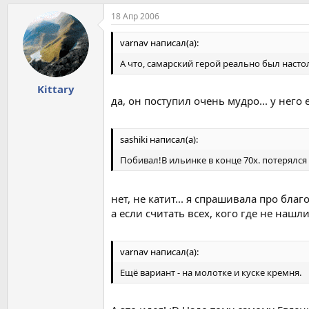
18 Апр 2006
varnav написал(а):
А что, самарский герой реально был насто
Kittary
да, он поступил очень мудро... у него
sashiki написал(а):
Побивал!В ильинке в конце 70х. потерялся ч
нет, не катит... я спрашивала про б
а если считать всех, кого где не нашли.
varnav написал(а):
Ещё вариант - на молотке и куске кремня.