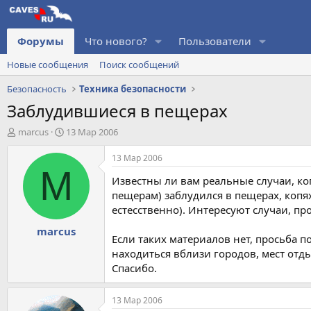
Форумы
Что нового?
Пользователи
Новые сообщения
Поиск сообщений
Безопасность
Техника безопасности
Заблудившиеся в пещерах
А
Д
marcus
13 Мар 2006
в
а
т
т
13 Мар 2006
о
а
M
Известны ли вам реальные случаи, ко
р
н
т
а
пещерам) заблудился в пещерах, копя
е
ч
естесственно). Интересуют случаи, п
м
а
marcus
ы
л
Если таких материалов нет, просьба п
а
находиться вблизи городов, мест отдых
Спасибо.
13 Мар 2006