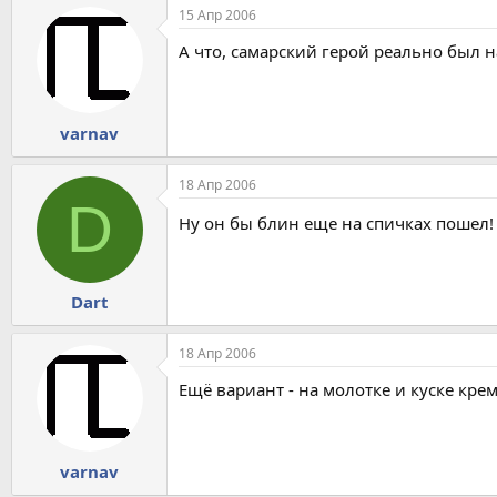
15 Апр 2006
А что, самарский герой реально был 
varnav
18 Апр 2006
D
Ну он бы блин еще на спичках пошел
Dart
18 Апр 2006
Ещё вариант - на молотке и куске крем
varnav