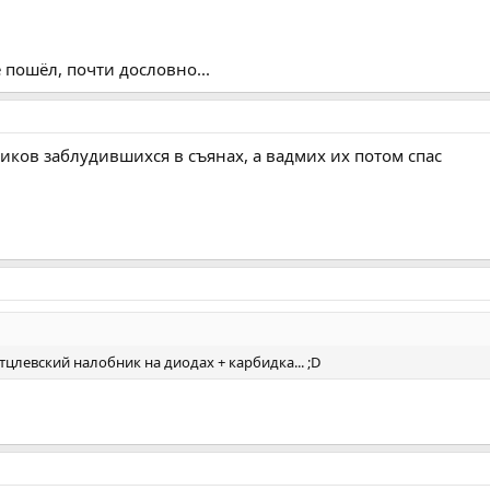
её пошёл, почти дословно...
иков заблудившихся в съянах, а вадмих их потом спас
цлевский налобник на диодах + карбидка... ;D