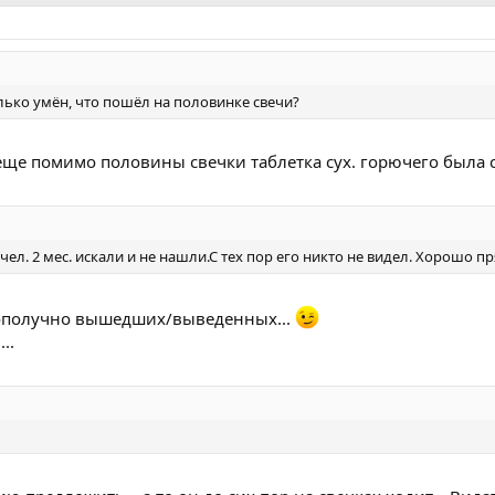
лько умён, что пошёл на половинке свечи?
 еще помимо половины свечки таблетка сух. горючего была с 
ел. 2 мес. искали и не нашли.С тех пор его никто не видел. Хорошо пря
лагополучно вышедших/выведенных...
..