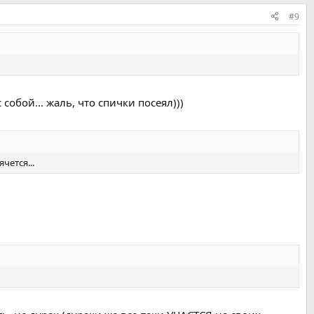
#9
собой... жаль, что спички посеял)))
чется...