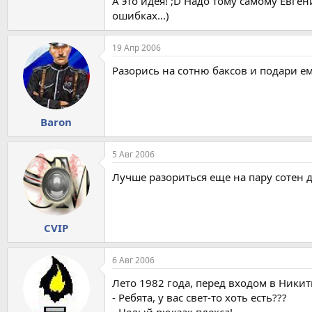
А это идея! ;D Надо тому самому Евген
ошибках...)
19 Апр 2006
Разорись на сотню баксов и подари ем
Baron
5 Авг 2006
Лучше разориться еще на пару сотен дл
CVIP
6 Авг 2006
Лето 1982 года, перед входом в Ники
- Ребята, у вас свет-то хоть есть???