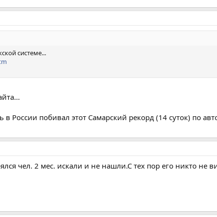
ской системе...
htm
йта...
ь в России побивал этот Самарский рекорд (14 суток) по а
лся чел. 2 мес. искали и не нашли.С тех пор его никто не ви