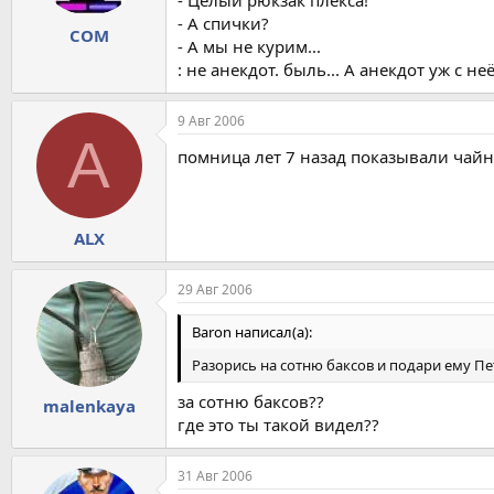
- Целый рюкзак плекса!
- А спички?
COM
- А мы не курим...
: не анекдот. быль... А анекдот уж с н
9 Авг 2006
A
помница лет 7 назад показывали чайн
ALX
29 Авг 2006
Baron написал(а):
Разорись на сотню баксов и подари ему Пет
за сотню баксов??
malenkaya
где это ты такой видел??
31 Авг 2006