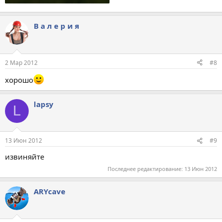
В а л е р и я
2 Мар 2012
#8
хорошо
lapsy
L
13 Июн 2012
#9
извиняйте
Последнее редактирование:
13 Июн 2012
ARYсave