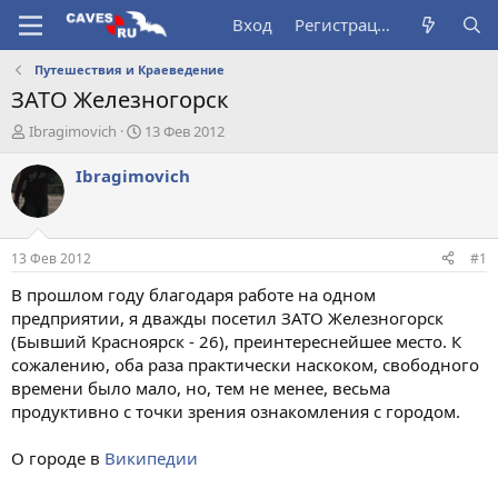
Вход
Регистрация
Путешествия и Краеведение
ЗАТО Железногорск
А
Д
Ibragimovich
13 Фев 2012
в
а
т
т
Ibragimovich
о
а
р
н
т
а
е
ч
13 Фев 2012
#1
м
а
ы
л
В прошлом году благодаря работе на одном
а
предприятии, я дважды посетил ЗАТО Железногорск
(Бывший Красноярск - 26), преинтереснейшее место. К
сожалению, оба раза практически наскоком, свободного
времени было мало, но, тем не менее, весьма
продуктивно с точки зрения ознакомления с городом.
О городе в
Википедии