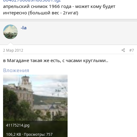
апрельский снимок 1966 года - может кому будет
интересно (большой вес - 2гига!)
-la
2 Мар 2012
#7
в Магадане такая же есть, с часами круглыми..
Вложения
41175214.jpg
106,2 KB · Просмотры: 757