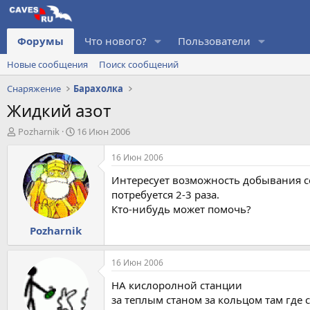
Форумы
Что нового?
Пользователи
Новые сообщения
Поиск сообщений
Снаряжение
Барахолка
Жидкий азот
А
Д
Pozharnik
16 Июн 2006
в
а
т
т
16 Июн 2006
о
а
Интересует возможность добывания се
р
н
т
а
потребуется 2-3 раза.
е
ч
Кто-нибудь может помочь?
м
а
Pozharnik
ы
л
а
16 Июн 2006
НА кислоролной станции
за теплым станом за кольцом там где