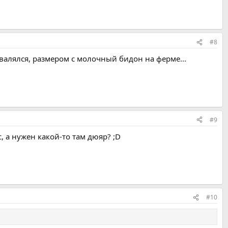
#8
 валялся, размером с молочный бидон на ферме...
#9
 а нужен какой-то там дюяр? ;D
#10