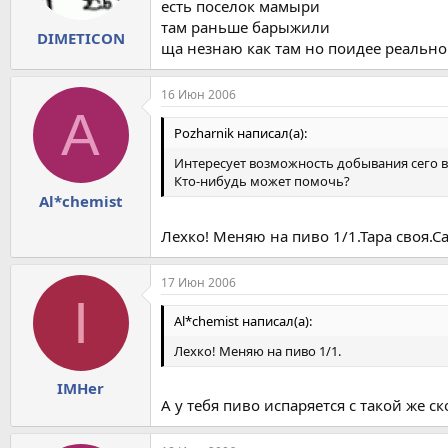
есть поселок мамыри
там раньше барыжили
DIMETICON
ща незнаю как там но поидее реально 
16 Июн 2006
A
Pozharnik написал(а):
Интересует возможность добывания сего в
Кто-нибудь может помочь?
Al*chemist
Лехко! Меняю на пиво 1/1.Тара своя.Са
17 Июн 2006
I
Al*chemist написал(а):
Лехко! Меняю на пиво 1/1.
IMHer
А у тебя пиво испаряется с такой же с