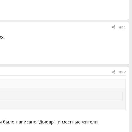
#11
х.
#12
ем было написано "Дьюар", и местные жители