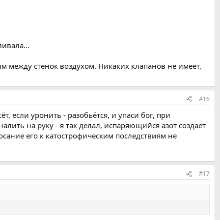
ивала...
м между стенок воздухом. Никаких клапанов не имеет,
#16
сёт, если уронить - разобьётся, и упаси бог, при
лить на руку - я так делал, испаряющийся азот создаёт
осание его к катострофическим последствиям не
#17