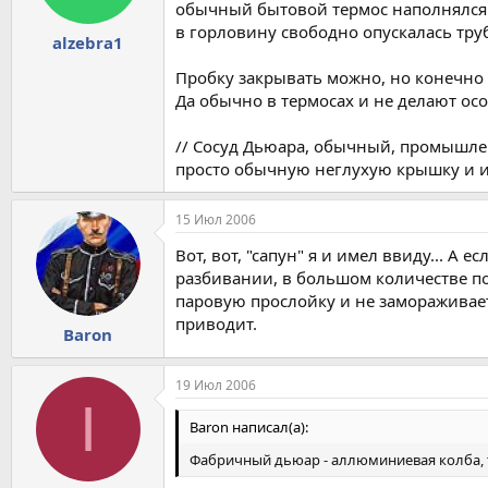
обычный бытовой термос наполнялся 
в горловину свободно опускалась труб
alzebra1
Пробку закрывать можно, но конечно н
Да обычно в термосах и не делают осо
// Сосуд Дьюара, обычный, промышлен
просто обычную неглухую крышку и и
15 Июл 2006
Вот, вот, "сапун" я и имел ввиду... А 
разбивании, в большом количестве поп
паровую прослойку и не замораживает
приводит.
Baron
19 Июл 2006
I
Baron написал(а):
Фабричный дьюар - аллюминиевая колба, т