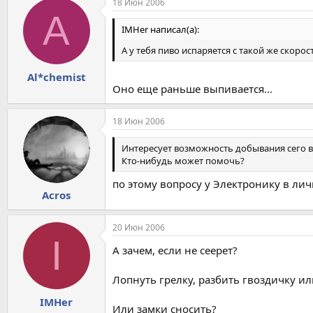
18 Июн 2006
A
IMHer написал(а):
А у тебя пиво испаряется с такой же скоро
Al*chemist
Оно еще раньше выпивается...
18 Июн 2006
Интересует возможность добывания сего в
Кто-нибудь может помочь?
по этому вопросу у Электронику в личк
Acros
20 Июн 2006
I
А зачем, если не сеерет?
Лопнуть грелку, разбить гвоздичку и
IMHer
Или замки сносить?