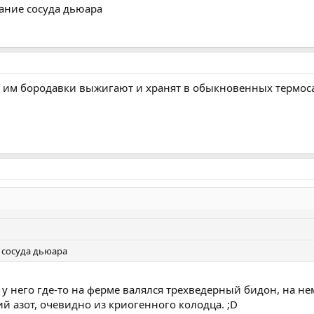
вание сосуда дьюара
им бородавки выжигают и хранят в обыкновенных термоса
е сосуда дьюара
 у него где-то на ферме валялся трехведерный бидон, на н
й азот, очевидно из криогенного колодца. ;D