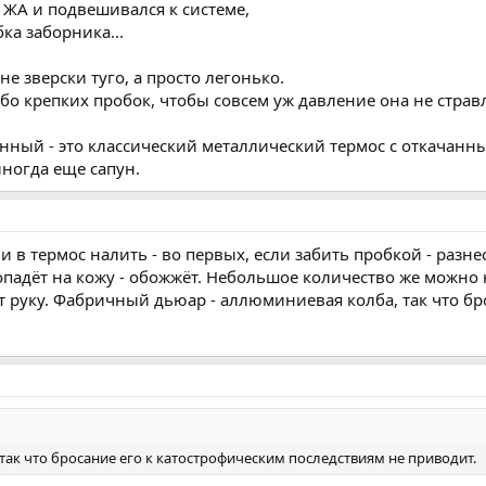
ЖА и подвешивался к системе,
ка заборника...
е зверски туго, а просто легонько.
бо крепких пробок, чтобы совсем уж давление она не стравл
ный - это классический металлический термос с откачанны
ногда еще сапун.
если в термос налить - во первых, если забить пробкой - разне
адёт на кожу - обожжёт. Небольшое количество же можно на
 руку. Фабричный дьюар - аллюминиевая колба, так что бр
ак что бросание его к катострофическим последствиям не приводит.