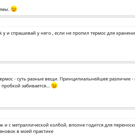
лемы.
ik у и спрашивай у него , если не пропил термос для хранен
ермос - суть разные вещи. Принципиальнейшее различие - в
 пробкой забивается...
ак и с метраллической колбой, вполне годится для перенос
ановок в моей практике