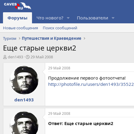
Форумы
Что нового?
Пользователи
Новые сообщения
Поиск сообщений
Туризм
Путешествия и Краеведение
Еще старые церкви2
А
Д
den1493
29 Май 2008
в
а
т
т
29 Май 2008
о
а
Продолжение первого фотоотчета!
р
н
т
а
http://photofile.ru/users/den1493/3552
е
ч
м
а
den1493
ы
л
а
29 Май 2008
Ответ: Еще старые церкви2