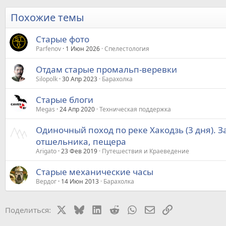
Похожие темы
Старые фото
Parfenov
1 Июн 2026
Спелестология
Отдам старые промальп-веревки
Silopolk
30 Апр 2023
Барахолка
Старые блоги
Megas
24 Апр 2020
Техническая поддержка
Одиночный поход по реке Хакодзь (3 дня). 
отшельника, пещера
Arigato
23 Фев 2019
Путешествия и Краеведение
Старые механические часы
Вердог
14 Июн 2013
Барахолка
X
Bluesky
LinkedIn
Reddit
WhatsApp
Электронная почт
Ссылка
Поделиться: