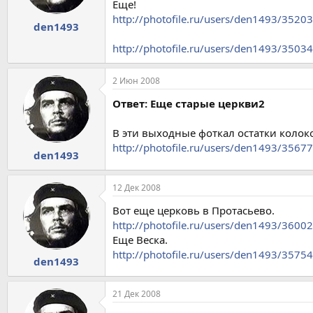
Еще!
http://photofile.ru/users/den1493/3520
den1493
http://photofile.ru/users/den1493/3503
2 Июн 2008
Ответ: Еще старые церкви2
В эти выходные фоткал остатки колоко
http://photofile.ru/users/den1493/3567
den1493
12 Дек 2008
Вот еще церковь в Протасьево.
http://photofile.ru/users/den1493/3600
Еще Веска.
http://photofile.ru/users/den1493/3575
den1493
21 Дек 2008