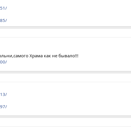
351/
485/
льни,самого Храма как не бывало!!!
700/
213/
497/