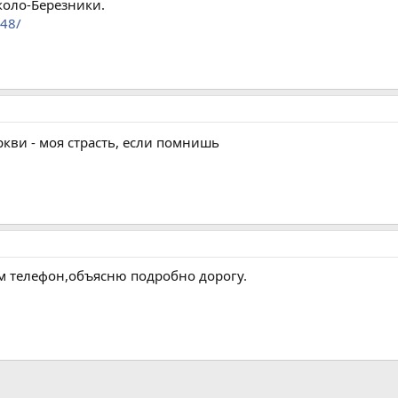
коло-Березники.
748/
кви - моя страсть, если помнишь
м телефон,объясню подробно дорогу.