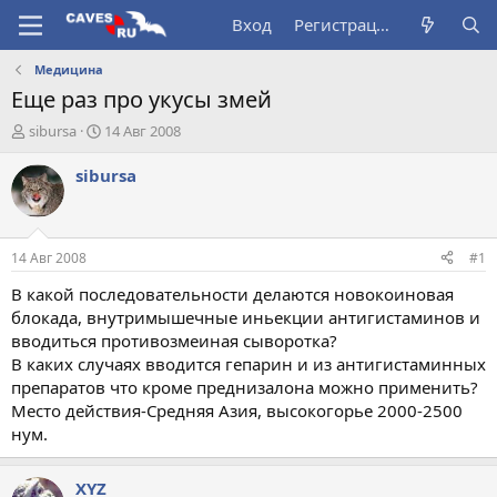
Вход
Регистрация
Медицина
Еще раз про укусы змей
А
Д
sibursa
14 Авг 2008
в
а
т
т
sibursa
о
а
р
н
т
а
е
ч
14 Авг 2008
#1
м
а
ы
л
В какой последовательности делаются новокоиновая
а
блокада, внутримышечные иньекции антигистаминов и
вводиться противозмеиная сыворотка?
В каких случаях вводится гепарин и из антигистаминных
препаратов что кроме преднизалона можно применить?
Место действия-Средняя Азия, высокогорье 2000-2500
нум.
XYZ