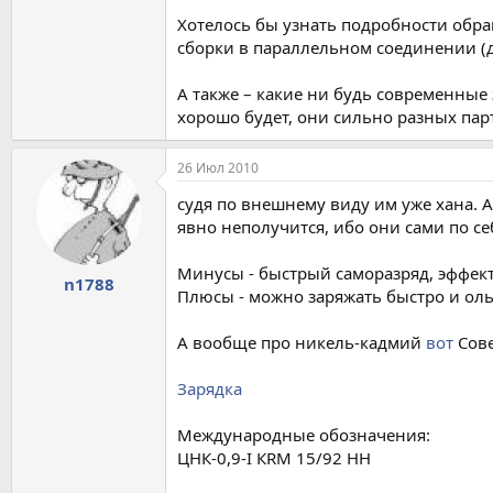
Хотелось бы узнать подробности обращ
сборки в параллельном соединении (д
А также – какие ни будь современные 
хорошо будет, они сильно разных парт
26 Июл 2010
судя по внешнему виду им уже хана. А
явно неполучится, ибо они сами по себ
Минусы - быстрый саморазряд, эффек
n1788
Плюсы - можно заряжать быстро и оль
А вообще про никель-кадмий
вот
Сове
Зарядка
Международные обозначения:
ЦНК-0,9-I КRМ 15/92 НН