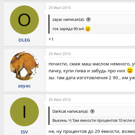
29 Июл 2010
O
zayac написал(а):
ток заряда 90 мА
+1
OLEG
29 Июл 2010
почисти, смаж маш маслом немного, у
пачку, купи пива и забудь про них
зы: там дата изготовления 2 90 , им у
zayac
30 Июл 2010
I
Darkcat написал(а):
Выкинь =) Там емкости процентов 10 если 
не, ну процентов до 20 ёмкости, возм
ISV