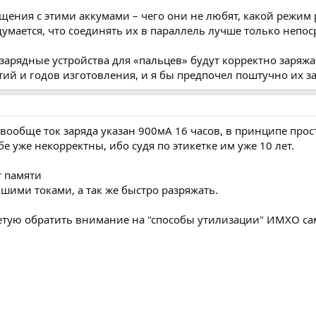
ения с этими аккумами – чего они не любят, какой режим р
умается, что соединять их в параллель лучше только непос
зарядные устройства для «пальцев» будут корректно заряжа
ий и годов изготовления, и я бы предпочел поштучно их за
вообще ток заряда указан 900мА 16 часов, в принципе прос
е уже некорректны, ибо судя по этикетке им уже 10 лет.
т памяти
шими токами, а так же быстро разряжать.
тую обратить внимание на "способы утилизации" ИМХО сам