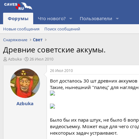
Форумы
Что нового?
Пользователи
Новые сообщения
Поиск сообщений
Снаряжение
Свет
Древние советские аккумы.
А
Д
Azbuka
26 Июл 2010
в
а
т
т
26 Июл 2010
о
а
Вот досталось 30 шт древних аккумов 
р
н
т
а
Такие, нынешний "палец" для наглядн
е
ч
м
а
Azbuka
ы
л
а
Было бы их пара штук, не было б вопр
видеосъемку. Может еще для чего сго
некоторых задач устраивают.