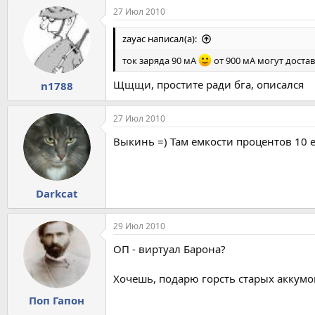
27 Июл 2010
zayac написал(а):
ток заряда 90 мА
от 900 мА могут достав
Щщщи, простите ради бга, описался
n1788
27 Июл 2010
Выкинь =) Там емкости процентов 10 е
Darkcat
29 Июл 2010
ОП - виртуал Барона?
Хочешь, подарю горсть старых аккум
Поп Гапон