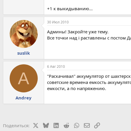
+1 к выкидыванию...
30 Июл 2010
Админы! Закройте уже тему.
Все точки над i раставлены с постом Д
suslik
6 Авг 2010
A
"Раскачивал" аккумулятор от шахтерск
советские времена емкость аккумулято
емкости, а по напряжению.
Andrey
X
Bluesky
LinkedIn
Reddit
WhatsApp
Электронная почт
Ссылка
Поделиться: